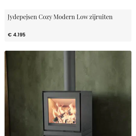
Jydepejsen Cozy Modern Low zijruiten
€ 4.195