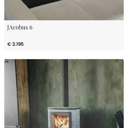
JAcobus 6
€ 2.195