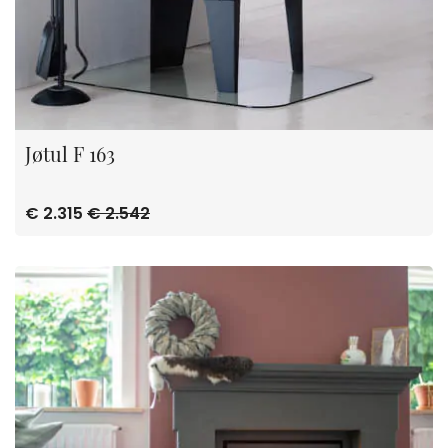
Jøtul F 163
€ 2.315
€ 2.542