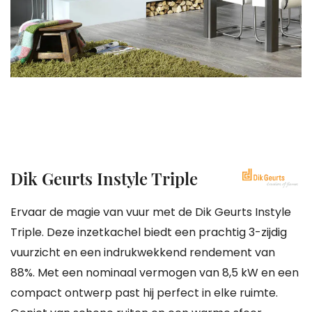
gallerij
Ga
Dik Geurts Instyle Triple
naar
het
Ervaar de magie van vuur met de Dik Geurts Instyle
begin
Triple. Deze inzetkachel biedt een prachtig 3-zijdig
van
vuurzicht en een indrukwekkend rendement van
de
88%. Met een nominaal vermogen van 8,5 kW en een
afbeeldingen-
compact ontwerp past hij perfect in elke ruimte.
gallerij