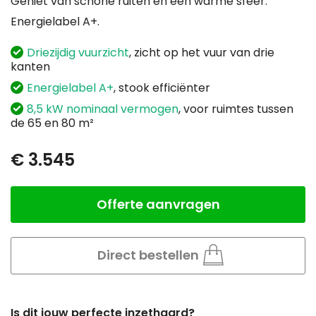
Geniet van schone ruiten en een warme sfeer.
Energielabel A+.
Driezijdig vuurzicht
, zicht op het vuur van drie
kanten
Energielabel A+
, stook efficiënter
8,5 kW nominaal vermogen
, voor ruimtes tussen
de 65 en 80 m²
€ 3.545
Offerte aanvragen
Aantal
Direct bestellen
Is dit jouw perfecte inzethaard?