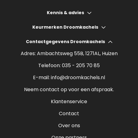
Houtkachels
Kennis & advies
Gashaarden
Hoeveel bespaart een houtkachel?
Keurmerken Droomkachels
Elektrische haarden
Wat kost een houtkachel?
Contactgegevens Droomkachels
Bio ethanol haarden
Verantwoord stoken
Adres: Ambachtsweg 55B, 1271AL, Huizen
Sfeerhaarden
Rendement houtkachel
Telefoon:
035 - 205 70 85
Pelletkachels
E-mail:
info@droomkachels.nl
Open haard
Neem contact op voor een afspraak.
Klantenservice
Contact
Over ons
Onze partners