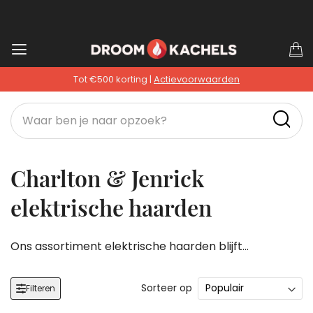
Ga
W
naar
Tot €500 korting |
Actievoorwaarden
de
inhoud
Charlton & Jenrick
elektrische haarden
Ons assortiment elektrische haarden blijft
uitbreiden. Met de zware, gietijzeren Fireline serie
hebben we een prachtige aanvulling op ons
Sorteer op
Filteren
assortiment. Elektrische vrijstaande kachels