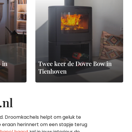
 in
Twee keer de Dovre Bow in
Tienhoven
.nl
end. Droomkachels helpt om geluk te
e eraan herinnert om een stapje terug
thanol haard
zal in jouw interieur de