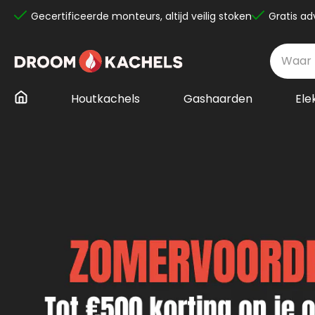
Gecertificeerde monteurs, altijd veilig stoken
Gratis ad
Ga
naar
de
inhoud
Houtkachels
Gashaarden
Ele