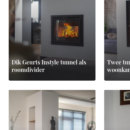
Dik Geurts Instyle tunnel als
Twee tun
roomdivider
woonkam