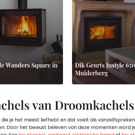
e Wanders Square in
Dik Geurts Instyle 650
Muiderberg
chels van Droomkachels
n die je het meest liefhebt en dat voelt als vanzelfsprek
even. Door het bewust beleven van deze momenten word j
ten. Een
houtkachel
,
gashaard
,
elektrische haard
of
bio e