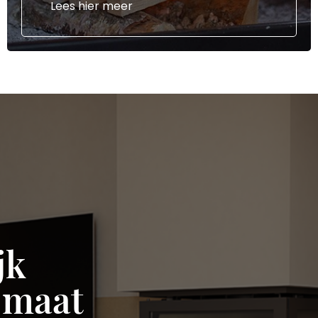
Lees hier meer
jk
 maat