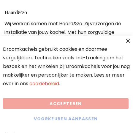
Haard&zo
Wij werken samen met Haard&zo. Zij verzorgen de
installatie van jouw kachel. Met hun zorgvuldige
aanpak ben je verzekerd van een perfecte
Droomkachels gebruikt cookies en daarmee
plaatsing en kun je zorgeloos genieten van warmte
vergelijkbare technieken zoals link-tracking om het
en sfeer in huis.
bezoek en het winkelen bij Droomkachels voor jou nog
Bezoek de website van deze partner
makkelijker en persoonlijker te maken. Lees er meer
over in ons
cookiebeleid
.
ACCEPTEREN
VOORKEUREN AANPASSEN