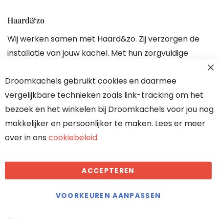
Haard&zo
Wij werken samen met Haard&zo. Zij verzorgen de
installatie van jouw kachel. Met hun zorgvuldige
aanpak ben je verzekerd van een perfecte
Droomkachels gebruikt cookies en daarmee
plaatsing en kun je zorgeloos genieten van warmte
vergelijkbare technieken zoals link-tracking om het
en sfeer in huis.
bezoek en het winkelen bij Droomkachels voor jou nog
Bezoek de website van deze partner
makkelijker en persoonlijker te maken. Lees er meer
over in ons
cookiebeleid
.
ACCEPTEREN
VOORKEUREN AANPASSEN