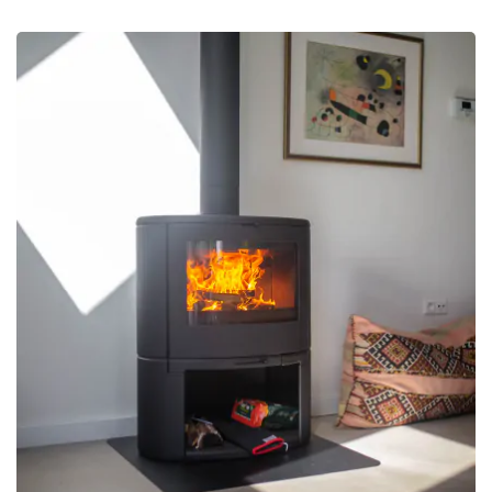
gietijzeren houtkachels te komen. Het aanbod van
Dovre is erg divers en kent onder andere retro
modellen, maar ook zeer strak vormgegeven. Door
het dubbele verbrandingssysteem waar de
houtkachels van Dovre mee uitgerust zijn, waardoor
er extra lucht aan de brandkamer wordt
toegevoegd om de laatste rookgassen nogmaals te
doen ontvlammen, ontstaat er een zeer hoog
rendement. Door de uitstekende kwaliteit die Dovre
levert, ontvang je tevens minimaal 5 jaar garantie op
jouw aankoop.