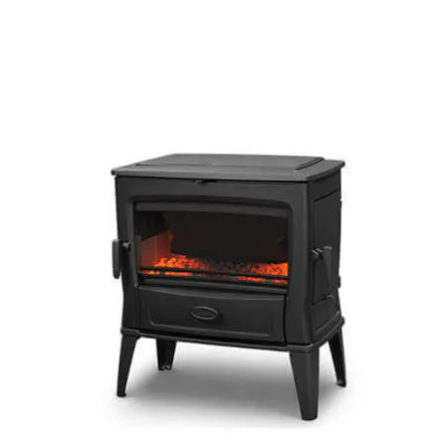
gietijzeren houtkachels te komen. Het aanbod van
Dovre is erg divers en kent onder andere retro
modellen, maar ook zeer strak vormgegeven. Door
het dubbele verbrandingssysteem waar de
houtkachels van Dovre mee uitgerust zijn, waardoor
er extra lucht aan de brandkamer wordt
toegevoegd om de laatste rookgassen nogmaals te
doen ontvlammen, ontstaat er een zeer hoog
rendement. Door de uitstekende kwaliteit die Dovre
levert, ontvang je tevens minimaal 5 jaar garantie op
jouw aankoop.