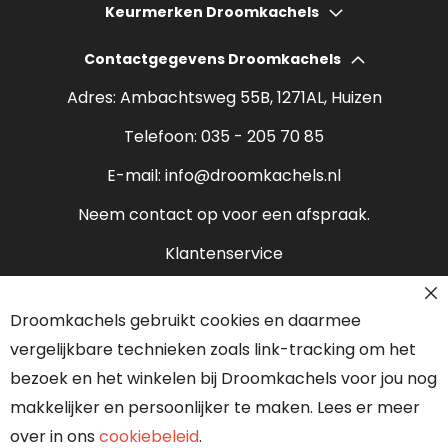
Hoeveel bespaart een houtkachel?
Keurmerken Droomkachels
Elektrische haarden
Wat kost een houtkachel?
Contactgegevens Droomkachels
Bio ethanol haarden
Verantwoord stoken
Adres: Ambachtsweg 55B, 1271AL, Huizen
Sfeerhaarden
Rendement houtkachel
Telefoon:
035 - 205 70 85
Pelletkachels
E-mail:
info@droomkachels.nl
Open haard
Neem contact op voor een afspraak.
Klantenservice
Contact
Droomkachels gebruikt cookies en daarmee
Over ons
vergelijkbare technieken zoals link-tracking om het
Onze partners
bezoek en het winkelen bij Droomkachels voor jou nog
makkelijker en persoonlijker te maken. Lees er meer
over in ons
cookiebeleid
.