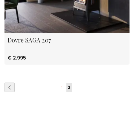
Dovre SAGA 207
€ 2.995
Pagina
Pagina
Vorige
Pagina
U
1
2
lees
momenteel
pagina