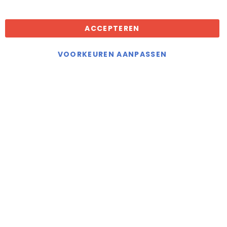
Algemene voorwaarden
ACCEPTEREN
Droomkachels maakt gebruik van
cookies
VOORKEUREN AANPASSEN
KVK: 70636117
BTW: NL858402889B01