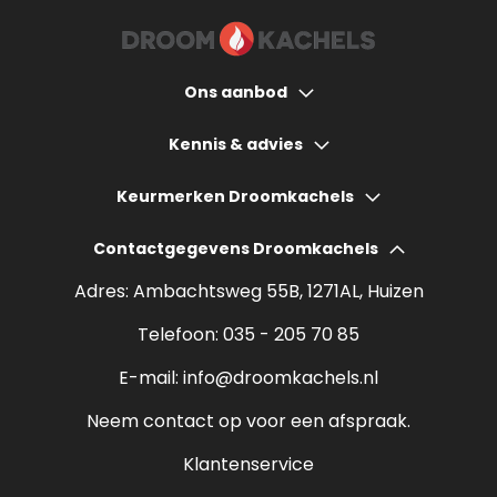
Ons aanbod
Houtkachels
Kennis & advies
Gashaarden
Hoeveel bespaart een houtkachel?
Keurmerken Droomkachels
Elektrische haarden
Wat kost een houtkachel?
Contactgegevens Droomkachels
Bio ethanol haarden
Verantwoord stoken
Adres: Ambachtsweg 55B, 1271AL, Huizen
Sfeerhaarden
Rendement houtkachel
Telefoon:
035 - 205 70 85
Pelletkachels
E-mail:
info@droomkachels.nl
Open haard
Neem contact op voor een afspraak.
Klantenservice