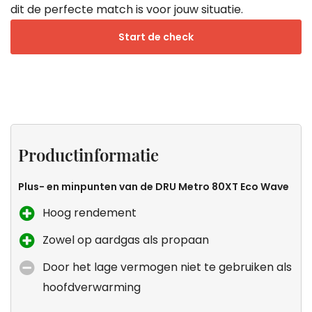
dit de perfecte match is voor jouw situatie.
Start de check
Projecten
Productinformatie
Specificaties
Stoken
Zeke
op
wete
Productinformatie
propaan
dat d
de
Plus- en minpunten van de DRU Metro 80XT Eco Wave
kach
Hoog rendement
voor
Zowel op aardgas als propaan
jou is
Door het lage vermogen niet te gebruiken als
hoofdverwarming