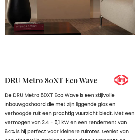
gallerij
Ga
DRU Metro 80XT Eco Wave
naar
het
De DRU Metro 80XT Eco Wave is een stijlvolle
begin
inbouwgashaard die met zijn liggende glas en
van
verhoogde ruit een prachtig vuurzicht biedt. Met een
de
vermogen van 2,4 - 5,1 kW en een rendement van
afbeeldingen-
84% is hij perfect voor kleinere ruimtes. Geniet van
gallerij