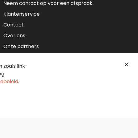
Neem contact op voor een afspraak.
Klantenservice
Contact
Over ons
Onze partners
zoals link-
Clos
Cook
og
Bar
iebeleid
.
117
BTW: NL858402889B01