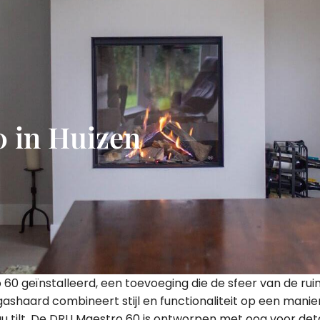
 in Huizen
 60 geïnstalleerd, een toevoeging die de sfeer van de ru
shaard combineert stijl en functionaliteit op een mani
u tilt. De DRU Maestro 60 is ontworpen met oog voor deta