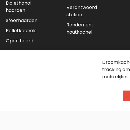
Bio ethanol
Verantwoord
haarden
stoken
Sfeerhaarden
Rendement
Pelletkachels
houtkachel
Open haard
Droomkachel
tracking om
makkelijker 
Algemene voorwaarden