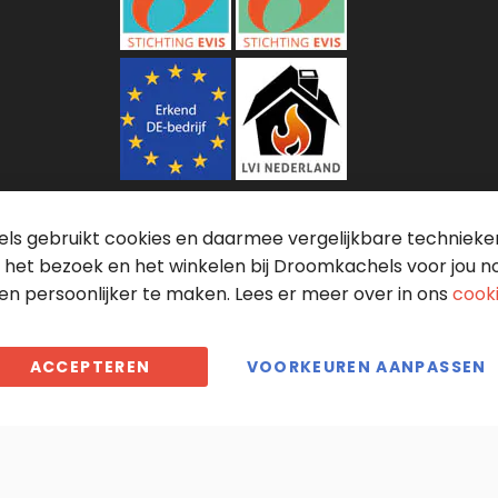
s gebruikt cookies en daarmee vergelijkbare technieken 
 het bezoek en het winkelen bij Droomkachels voor jou n
en persoonlijker te maken. Lees er meer over in ons
cook
ACCEPTEREN
VOORKEUREN AANPASSEN
Droomkachels maakt gebruik van
cookies
KVK: 70636