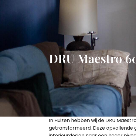
DRU Maestro 60
In Huizen hebben wij de DRU Maestro
getransformeerd. Deze opvallende ga
interieurdesign naar een hoger nivea