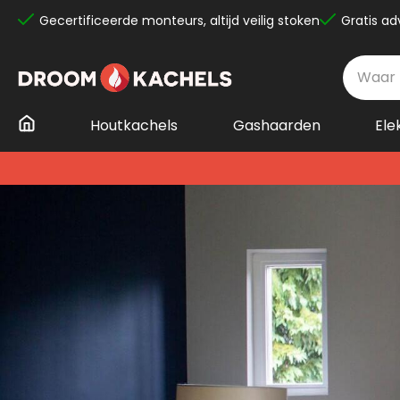
Gecertificeerde monteurs, altijd veilig stoken
Gratis ad
Ga
naar
de
inhoud
Houtkachels
Gashaarden
Ele