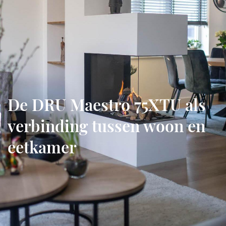
De DRU Maestro 75XTU als
verbinding tussen woon en
eetkamer