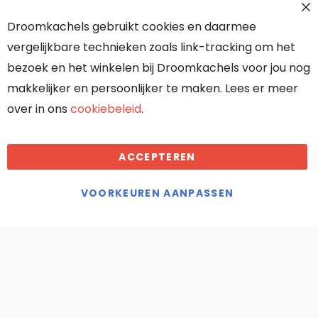
Contact
Cl
Droomkachels gebruikt cookies en daarmee
Co
Over ons
Ba
vergelijkbare technieken zoals link-tracking om het
Onze partners
bezoek en het winkelen bij Droomkachels voor jou nog
makkelijker en persoonlijker te maken. Lees er meer
over in ons
cookiebeleid
.
Algemene voorwaarden
ACCEPTEREN
Droomkachels maakt gebruik van
cookies
VOORKEUREN AANPASSEN
KVK: 70636117
BTW: NL858402889B01