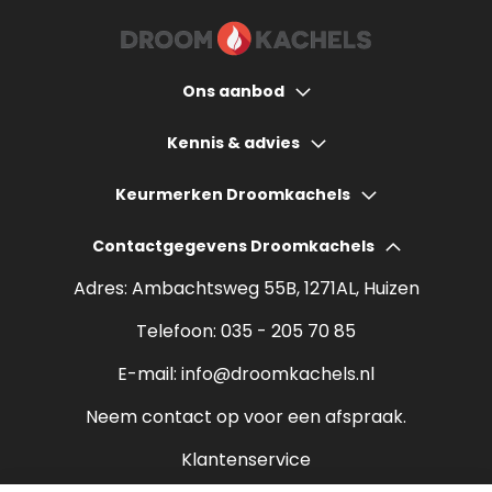
Ons aanbod
Houtkachels
Kennis & advies
Gashaarden
Hoeveel bespaart een houtkachel?
Keurmerken Droomkachels
Elektrische haarden
Wat kost een houtkachel?
Contactgegevens Droomkachels
Bio ethanol haarden
Verantwoord stoken
Adres: Ambachtsweg 55B, 1271AL, Huizen
Sfeerhaarden
Rendement houtkachel
Telefoon:
035 - 205 70 85
Pelletkachels
E-mail:
info@droomkachels.nl
Open haard
Neem contact op voor een afspraak.
Klantenservice