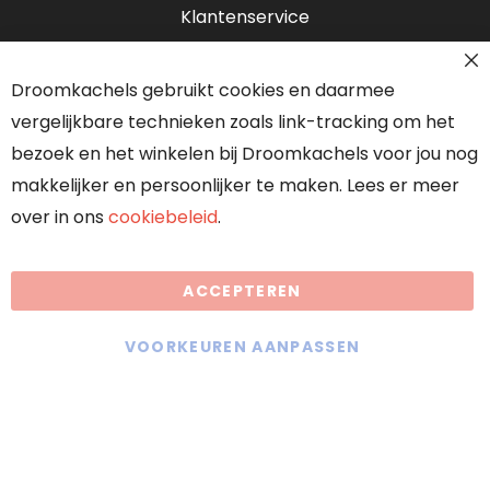
Klantenservice
Contact
Droomkachels gebruikt cookies en daarmee
Over ons
vergelijkbare technieken zoals link-tracking om het
Onze partners
bezoek en het winkelen bij Droomkachels voor jou nog
makkelijker en persoonlijker te maken. Lees er meer
over in ons
cookiebeleid
.
Algemene voorwaarden
ACCEPTEREN
Droomkachels maakt gebruik van
cookies
VOORKEUREN AANPASSEN
KVK: 70636117
BTW: NL858402889B01
Offerte aanvragen