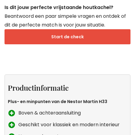
Is dit jouw perfecte vrijstaande houtkachel?
Beantwoord een paar simpele vragen en ontdek of
dit de perfecte match is voor jouw situatie.
Start de check
Productinformatie
Specificaties
Keurmerken
Zeker
van
weten
Productinformatie
Droomkachels
dat dit
de
Plus- en minpunten van de Nestor Martin H33
kachel
Boven & achteraansluiting
voor
Geschikt voor klassiek en modern interieur
jou is?