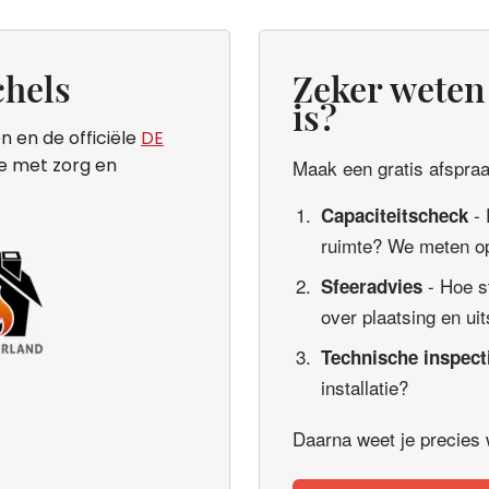
hels
Zeker weten 
is?
n en de officiële
DE
ie met zorg en
Maak een gratis afspraak
- 
Capaciteitscheck
ruimte? We meten op
- Hoe s
Sfeeradvies
over plaatsing en uit
Technische inspect
installatie?
Daarna weet je precies wa