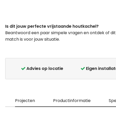
Ga
naar
Is dit jouw perfecte vrijstaande houtkachel?
het
Beantwoord een paar simpele vragen en ontdek of dit
begin
match is voor jouw situatie.
van
de
afbeeldingen-
gallerij
Advies op locatie
Eigen installa
Projecten
Productinformatie
Spe