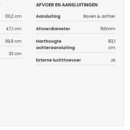
T
AFVOER EN AANSLUITINGEN
101,2 cm
Aansluiting
Boven & achter
47,1 cm
Afvoerdiameter
150mm
39,9 cm
Harthoogte
83,1
achteraansluiting
cm
33 cm
Externe luchttoevoer
Ja