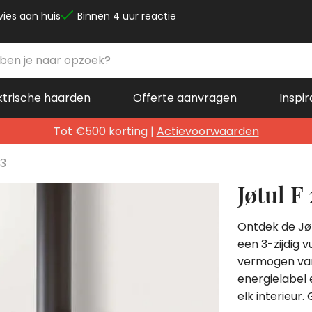
vies aan huis
Binnen 4 uur reactie
ktrische haarden
Offerte aanvragen
Inspir
Tot €500 korting |
Actievoorwaarden
33
Jøtul F
Ontdek de Jøt
een 3-zijdig 
vermogen van
energielabel 
elk interieur