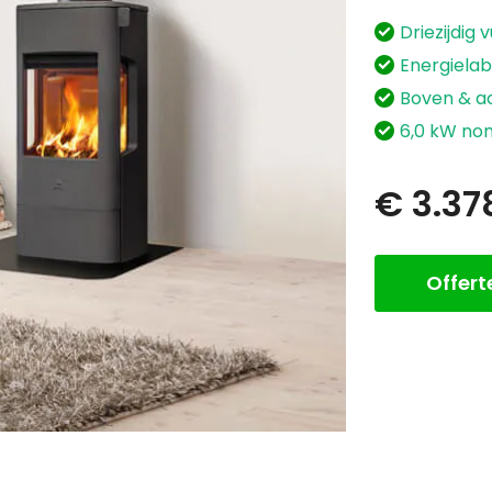
Driezijdig 
Energielab
Boven & ac
6,0 kW no
€ 3.37
Offer