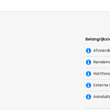
Belangrijkst
Afvoerd
Rendem
Harthoog
Externe
Aansluit