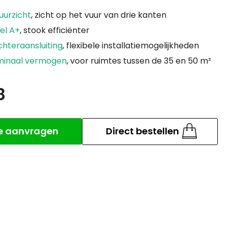
vuurzicht
, zicht op het vuur van drie kanten
el A+
, stook efficiënter
hteraansluiting
, flexibele installatiemogelijkheden
minaal vermogen
, voor ruimtes tussen de 35 en 50 m²
8
Aantal
te aanvragen
Direct bestellen