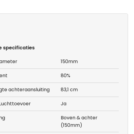
e specificaties
iameter
150mm
ent
80%
te achteraansluiting
83,1 cm
 Luchttoevoer
Ja
ing
Boven & achter
(150mm)