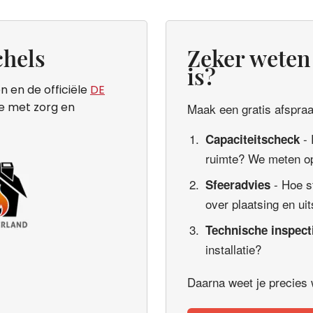
hels
Zeker weten 
is?
n en de officiële
DE
ie met zorg en
Maak een gratis afspraak
- 
Capaciteitscheck
ruimte? We meten op
- Hoe s
Sfeeradvies
over plaatsing en uit
Technische inspect
installatie?
Daarna weet je precies wa