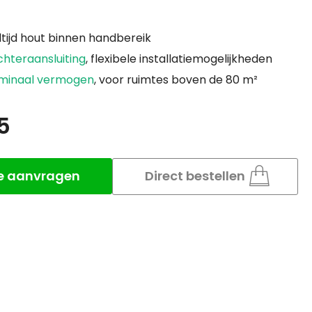
altijd hout binnen handbereik
hteraansluiting
, flexibele installatiemogelijkheden
ominaal vermogen
, voor ruimtes boven de 80 m²
5
Aantal
te aanvragen
Direct bestellen