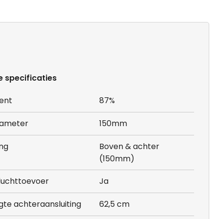
e specificaties
ent
87%
iameter
150mm
ing
Boven & achter
(150mm)
luchttoevoer
Ja
te achteraansluiting
62,5 cm