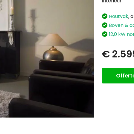
interieur.
Houtvak
, 
Boven & ac
12,0 kW n
€ 2.59
Offer