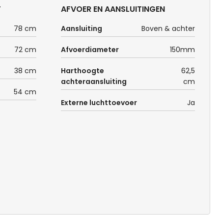
T
AFVOER EN AANSLUITINGEN
78 cm
Aansluiting
Boven & achter
72 cm
Afvoerdiameter
150mm
38 cm
Harthoogte
62,5
achteraansluiting
cm
54 cm
Externe luchttoevoer
Ja