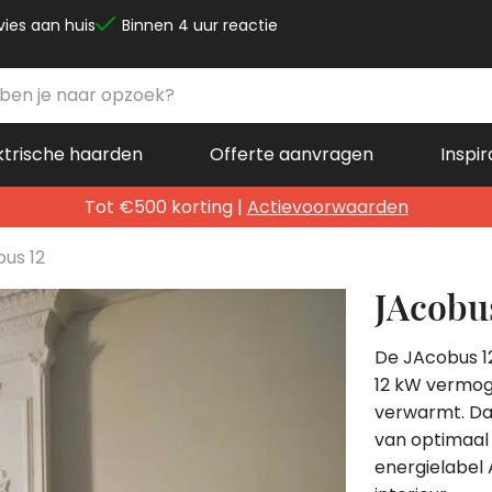
vies aan huis
Binnen 4 uur reactie
ktrische haarden
Offerte aanvragen
Inspir
Tot €500 korting |
Actievoorwaarden
us 12
JAcobu
De JAcobus 12
12 kW vermog
verwarmt. Dan
van optimaal
energielabel 