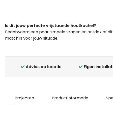
Ga
naar
Is dit jouw perfecte vrijstaande houtkachel?
het
Beantwoord een paar simpele vragen en ontdek of dit
begin
match is voor jouw situatie.
van
de
afbeeldingen-
gallerij
Advies op locatie
Eigen installa
Projecten
Productinformatie
Spe