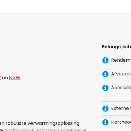
Belangrijkst
Rendem
Afvoerd
W
en
8 kW
.
Aansluit
Externe 
Harthoog
een robuuste verwarmingsoplossing
listische design integreert naadloos in