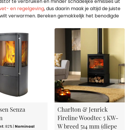
tof te verbruiken en minder schadelijke emissies uit
wet- en regelgeving
, dus daarin maak je altijd de juiste
e wilt verwarmen. Bereken gemakkelijk het benodigde
sen Senza
Charlton & Jenrick
en
Fireline Woodtec 5 KW-
W breed 514 mm (diepe
t:
82% |
Nominaal