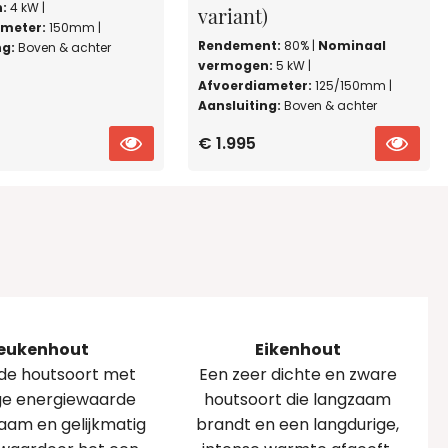
:
4 kW |
variant)
ameter:
150mm |
Rendement:
80% |
Nominaal
ng:
Boven & achter
vermogen:
5 kW |
Afvoerdiameter:
125/150mm |
Aansluiting:
Boven & achter
PRODUCT
PR
€ 1.995
BEKIJKEN
BEK
eukenhout
Eikenhout
de houtsoort met
Een zeer dichte en zware
ge energiewaarde
houtsoort die langzaam
zaam en gelijkmatig
brandt en een langdurige,