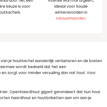
 waardoor het een
intense warmte afgeeft,
ire keuze is voor
ideaal voor koude
outkachels.
winteravonden in
inbouwhaarden
.
t van je houtkachel aanzienlijk verbeteren en de kosten
 daarmee wordt bedoeld dat het een
en zorgt voor minder vervuiling dan nat hout. Voor
rtner. Openhaardhout gigant garandeert dat hun hout
soorten haardhout en houtbriketten aan om aan je