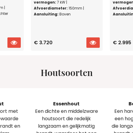
vermogen:
7 kW |
vermogen
m |
Afvoerdiameter:
150mm |
Afvoerdi
hter
Aansluiting:
Boven
Aansluiti
PRODUCT
PRODUCT
€ 3.720
€ 2.995
BEKIJKEN
BEKIJKEN
Houtsoorten
ut
Essenhout
B
oort met
Een dichte en middelzware
Een har
ewaarde
houtsoort die redelijk
een ho
brandt en
langzaam en gelijkmatig
die lang