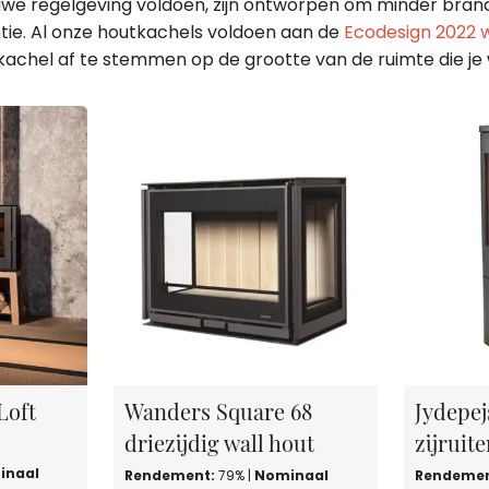
we regelgeving voldoen, zijn ontworpen om minder brands
ëntie. Al onze houtkachels voldoen aan de
Ecodesign 2022 
kachel af te stemmen op de grootte van de ruimte die j
Loft
Wanders Square 68
Jydepej
driezijdig wall hout
zijruit
inaal
Rendement:
79% |
Nominaal
Rendemen