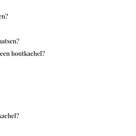
en?
aatsen?
een houtkachel?
kachel?