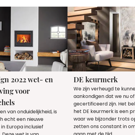
ign 2022 wet- en
DE keurmerk
We zijn verheugd te kunn
ving voor
aankondigen dat we nu off
chels
gecertificeerd zijn. Het b
het DE keurmerk is een pr
en van onduidelijkheid, is
waar we bijzonder trots op 
ch echt een nieuwe
zetten ons constant in o
in Europa inclusief
gaan met de tijd.
 Deze wet is van