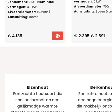
vermogen:
6 kW |
Rendement:
76% |
Nominaal
Afvoerdiameter:
150m
vermogen:
4,9 kW |
Aansluiting:
Boven & ac
Afvoerdiameter:
150mm |
Aansluiting:
Boven
PRODUCT
€ 4.135
€ 2.395
€ 2.591
BEKIJKEN
Elzenhout
Berkenho
Een zachte houtsoort die
Een lichte houts
snel ontbrandt en een
een hoge energi
gelijkmatige warmte
die makkelijk ont