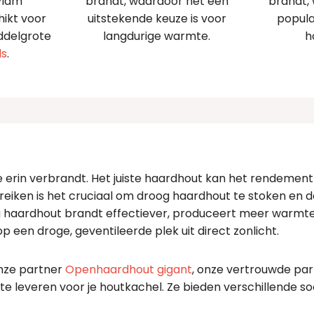
vlam
brandt, waardoor het een
brandt,
hikt voor
uitstekende keuze is voor
popula
ddelgrote
langdurige warmte.
h
ls
.
je erin verbrandt. Het juiste haardhout kan het rendemen
ereiken is het cruciaal om droog haardhout te stoken en
g haardhout brandt effectiever, produceert meer warmte 
 een droge, geventileerde plek uit direct zonlicht.
onze partner
Openhaardhout gigant
, onze vertrouwde pa
te leveren voor je houtkachel. Ze bieden verschillende 