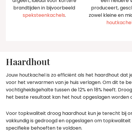
afgeeft, ideaal voor kortere
een heldere 
brandtijden in bijvoorbeeld
produceert, gesc
speksteenkachels
.
zowel kleine en mi
houtkache
Haardhout
Jouw houtkachel is zo efficiënt als het haardhout dat 
voor het verwarmen van je huis verlagen. Om dit te b
vochtigheidsgehalte tussen de 12% en 18% heeft. Droo
het beste resultaat kan het hout opgeslagen worden op
Voor topkwaliteit droog haardhout kun je terecht bij 
vakkundig is gedroogd en opgeslagen om topkwaliteit 
specifieke behoeften te voldoen.