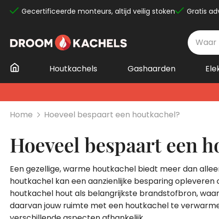
Gecertificeerde monteurs, altijd veilig stoken
Gratis ad
Ga
naar
de
inhoud
Houtkachels
Gashaarden
Ele
Home
Hoeveel bespaart een houtkachel?
Hoeveel bespaart een h
Een gezellige, warme houtkachel biedt meer dan allee
houtkachel kan een aanzienlijke besparing opleveren o
houtkachel hout als belangrijkste brandstofbron, waar
daarvan jouw ruimte met een houtkachel te verwarmen, 
verschillende aspecten afhankelijk.