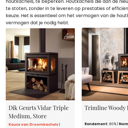
houtkachels, te beperken. Houtkachels die aan de nieu
te stoten, zonder in te leveren op prestaties of effici
keuze. Het is essentieel om het vermogen van de hout
vermogen dat je nodig hebt.
Dik Geurts Vidar Triple
Trimline Woody 
Medium, Store
Rendement:
80% |
Nom
Keuze van Droomkachels
|