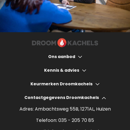
Ons aanbod
Houtkachels
Kennis & advies
Gashaarden
Hoeveel bespaart een houtkachel?
Keurmerken Droomkachels
Elektrische haarden
Wat kost een houtkachel?
Contactgegevens Droomkachels
Bio ethanol haarden
Verantwoord stoken
Adres: Ambachtsweg 55B, 1271AL, Huizen
Sfeerhaarden
Rendement houtkachel
Telefoon:
035 - 205 70 85
Pelletkachels