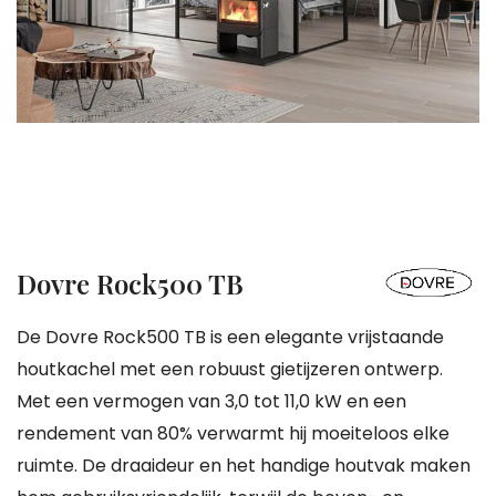
gallerij
Ga
Dovre Rock500 TB
naar
het
De Dovre Rock500 TB is een elegante vrijstaande
begin
houtkachel met een robuust gietijzeren ontwerp.
van
Met een vermogen van 3,0 tot 11,0 kW en een
de
rendement van 80% verwarmt hij moeiteloos elke
afbeeldingen-
ruimte. De draaideur en het handige houtvak maken
gallerij