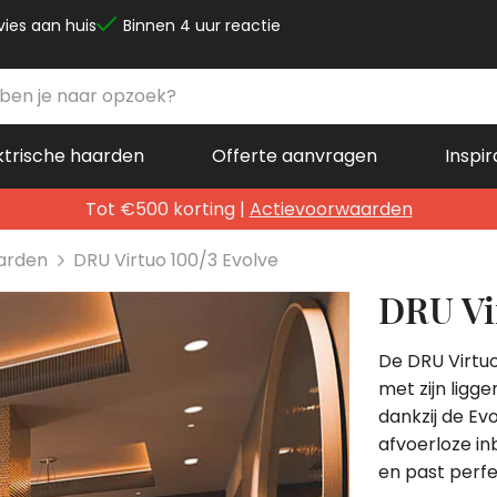
vies aan huis
Binnen 4 uur reactie
ktrische haarden
Offerte aanvragen
Inspir
Tot €500 korting |
Actievoorwaarden
aarden
DRU Virtuo 100/3 Evolve
DRU Vi
De DRU Virtuo
met zijn ligg
dankzij de Ev
afvoerloze in
en past perfe