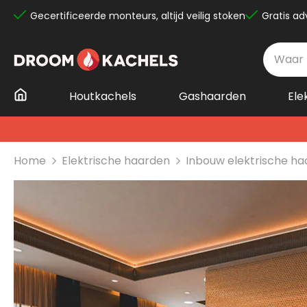
Gecertificeerde monteurs, altijd veilig stoken
Gratis ad
Ga
naar
de
inhoud
Houtkachels
Gashaarden
Ele
Home
Elektrische haarden
Inbouw elektrische h
Ga
naar
het
einde
van
de
afbeeldingen-