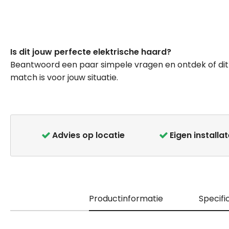
Ga
naar
Is dit jouw perfecte elektrische haard?
het
Beantwoord een paar simpele vragen en ontdek of dit
begin
match is voor jouw situatie.
van
de
afbeeldingen-
gallerij
Advies op locatie
Eigen installa
Productinformatie
Specifi