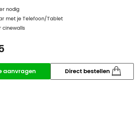
er nodig
ar met je Telefoon/Tablet
r cinewalls
5
Aantal
te aanvragen
Direct bestellen