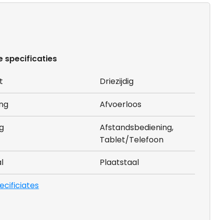
e specificaties
t
Driezijdig
ing
Afvoerloos
g
Afstandsbediening,
Tablet/Telefoon
l
Plaatstaal
pecificiates