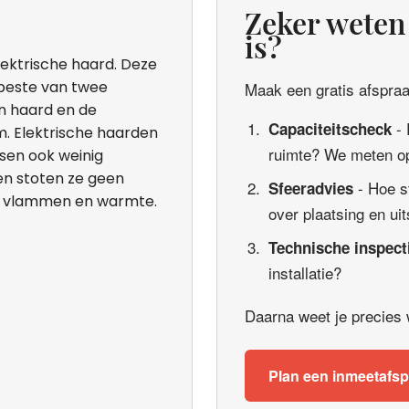
Zeker weten 
is?
lektrische haard. Deze
 beste van twee
Maak een gratis afspraak
en haard en de
- 
Capaciteitscheck
. Elektrische haarden
ruimte? We meten op
isen ook weinig
 en stoten ze geen
- Hoe s
Sfeeradvies
de vlammen en warmte.
over plaatsing en uit
Technische inspect
installatie?
Daarna weet je precies wa
Plan een inmeetafs