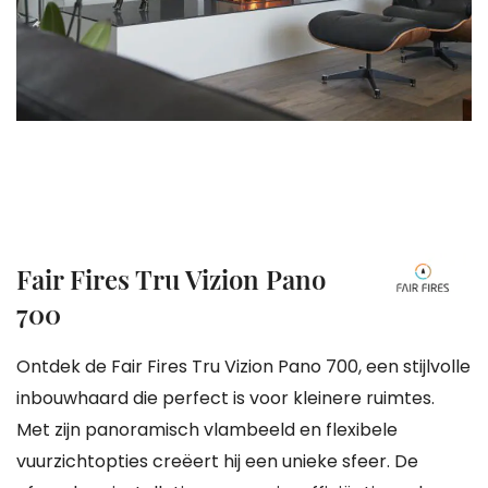
gallerij
Ga
Fair Fires Tru Vizion Pano
naar
700
het
begin
Ontdek de Fair Fires Tru Vizion Pano 700, een stijlvolle
van
inbouwhaard die perfect is voor kleinere ruimtes.
de
Met zijn panoramisch vlambeeld en flexibele
afbeeldingen-
vuurzichtopties creëert hij een unieke sfeer. De
gallerij