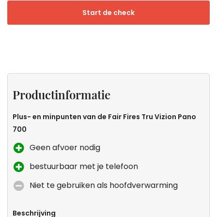
Start de check
Productinformatie
Specificaties
Sfeer
Zeker
zonder
weten
Productinformatie
uitstoot
dat dit
de
Plus- en minpunten van de Fair Fires Tru Vizion Pano
kachel
700
voor
Geen afvoer nodig
jou is?
bestuurbaar met je telefoon
Niet te gebruiken als hoofdverwarming
Beschrijving