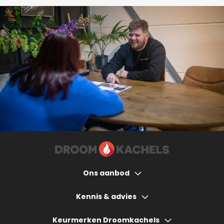
Ons aanbod
Houtkachels
Kennis & advies
Gashaarden
Hoeveel bespaart een houtkachel?
Keurmerken Droomkachels