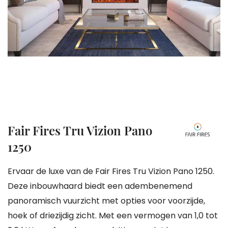
gallerij
Ga
Fair Fires Tru Vizion Pano
naar
1250
het
begin
Ervaar de luxe van de Fair Fires Tru Vizion Pano 1250.
van
Deze inbouwhaard biedt een adembenemend
de
panoramisch vuurzicht met opties voor voorzijde,
afbeeldingen-
hoek of driezijdig zicht. Met een vermogen van 1,0 tot
gallerij