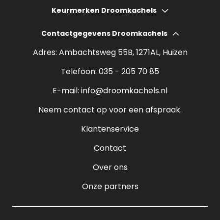
Gashaarden
Hoeveel bespaart een houtkachel?
Keurmerken Droomkachels
Elektrische haarden
Wat kost een houtkachel?
Contactgegevens Droomkachels
Bio ethanol haarden
Verantwoord stoken
Adres: Ambachtsweg 55B, 1271AL, Huizen
Sfeerhaarden
Rendement houtkachel
Telefoon:
035 - 205 70 85
Pelletkachels
E-mail:
info@droomkachels.nl
Open haard
Neem contact op voor een afspraak.
Klantenservice
Contact
Over ons
Onze partners