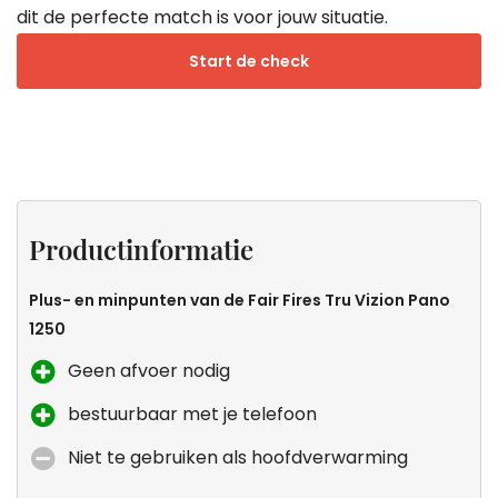
dit de perfecte match is voor jouw situatie.
Start de check
Productinformatie
Specificaties
Sfeer
Zeker
zonder
weten
Productinformatie
uitstoot
dat dit
de
Plus- en minpunten van de Fair Fires Tru Vizion Pano
kachel
1250
voor
Geen afvoer nodig
jou is?
bestuurbaar met je telefoon
Niet te gebruiken als hoofdverwarming