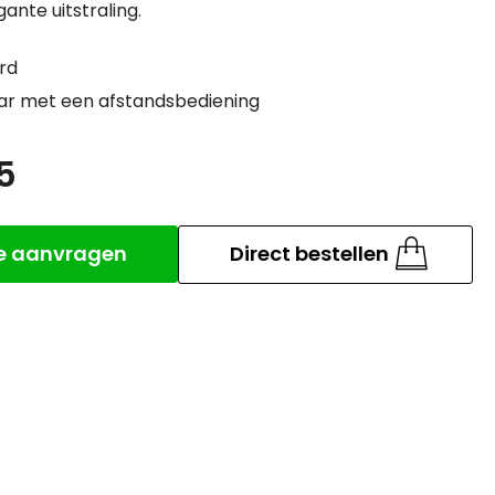
ante uitstraling.
rd
ar met een afstandsbediening
5
Aantal
te aanvragen
Direct bestellen