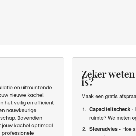
Zeker weten 
is?
allatie en uitmuntende
jouw nieuwe kachel.
Maak een gratis afspraak
 het veilig en efficiënt
- 
Capaciteitscheck
 en nauwkeurige
ruimte? We meten op
nschap. Bovendien
t jouw kachel optimaal
- Hoe s
Sfeeradvies
e professionele