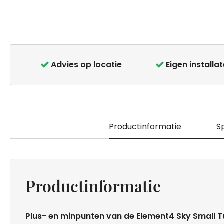
Ga
naar
het
Advies op locatie
Eigen installa
begin
van
de
afbeeldingen-
gallerij
Productinformatie
Sp
Productinformatie
Plus- en minpunten van de Element4 Sky Small T