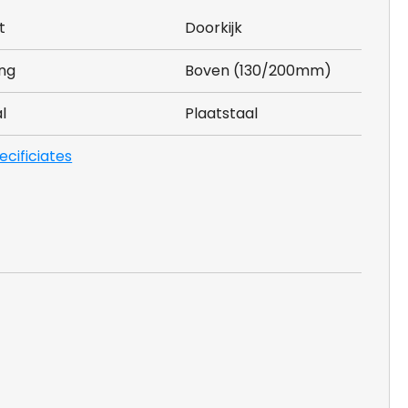
t
Doorkijk
ing
Boven (130/200mm)
l
Plaatstaal
pecificiates