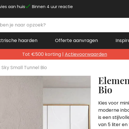
vies aan huis
Binnen 4 uur reactie
ktrische haarden
Offerte aanvragen
Inspir
Tot €500 korting |
Actievoorwaarden
Sky Small Tunnel Bio
Elemen
Bio
Kies voor mi
moderne inbo
is een stijlv
van 5 liter e