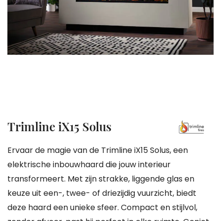
gallerij
Ga
Trimline iX15 Solus
naar
het
Ervaar de magie van de Trimline iX15 Solus, een
begin
elektrische inbouwhaard die jouw interieur
van
transformeert. Met zijn strakke, liggende glas en
de
keuze uit een-, twee- of driezijdig vuurzicht, biedt
afbeeldingen-
deze haard een unieke sfeer. Compact en stijlvol,
gallerij