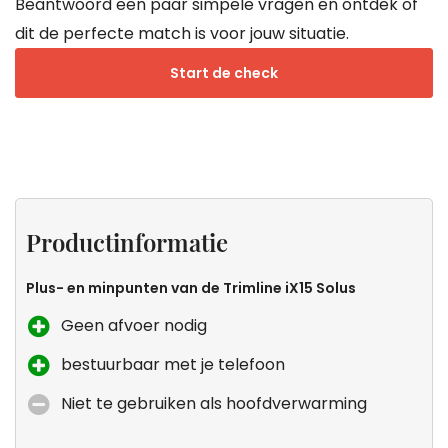
Beantwoord een paar simpele vragen en ontdek of
dit de perfecte match is voor jouw situatie.
Start de check
Productinformatie
Specificaties
Sfeer
Zeker
zonder
weten
Productinformatie
uitstoot
dat dit
de
Plus- en minpunten van de Trimline iX15 Solus
kachel
Geen afvoer nodig
voor
bestuurbaar met je telefoon
jou is?
Niet te gebruiken als hoofdverwarming