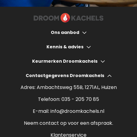
Ons aanbod
Houtkachels
Kennis & advies
Gashaarden
Hoeveel bespaart een houtkachel?
Keurmerken Droomkachels
Elektrische haarden
Wat kost een houtkachel?
Contactgegevens Droomkachels
Bio ethanol haarden
Verantwoord stoken
Adres: Ambachtsweg 55B, 1271AL, Huizen
Sfeerhaarden
Rendement houtkachel
Telefoon:
035 - 205 70 85
Pelletkachels
E-mail:
info@droomkachels.nl
Open haard
Neem contact op voor een afspraak.
Klantenservice