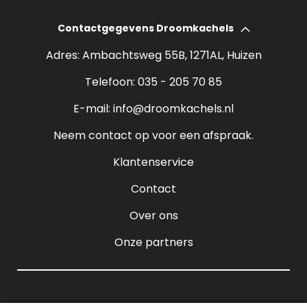
Elektrische haarden
Wat kost een houtkachel?
Contactgegevens Droomkachels
Bio ethanol haarden
Verantwoord stoken
Adres: Ambachtsweg 55B, 1271AL, Huizen
Sfeerhaarden
Rendement houtkachel
Telefoon:
035 - 205 70 85
Pelletkachels
E-mail:
info@droomkachels.nl
Open haard
Neem contact op voor een afspraak.
Klantenservice
Contact
Over ons
Onze partners