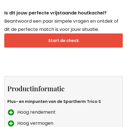
Is dit jouw perfecte vrijstaande houtkachel?
Beantwoord een paar simpele vragen en ontdek of
dit de perfecte match is voor jouw situatie.
Start de check
Productinformatie
Specificaties
Keurmerken
Zeker
van
weten
Productinformatie
Droomkachels
dat dit
de
Plus- en minpunten van de Spartherm Trico S
kachel
Hoog rendement
voor
Hoog vermogen
jou is?