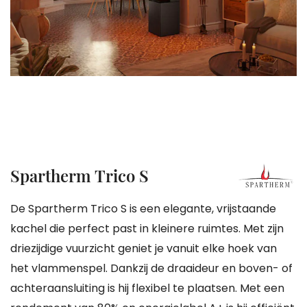
gallerij
Ga
Spartherm Trico S
naar
het
De Spartherm Trico S is een elegante, vrijstaande
begin
kachel die perfect past in kleinere ruimtes. Met zijn
van
driezijdige vuurzicht geniet je vanuit elke hoek van
de
het vlammenspel. Dankzij de draaideur en boven- of
afbeeldingen-
achteraansluiting is hij flexibel te plaatsen. Met een
gallerij