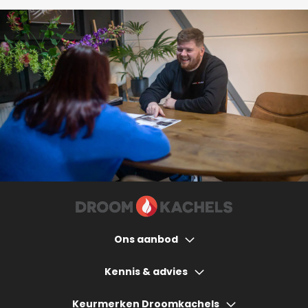
Ons aanbod
Houtkachels
Kennis & advies
Gashaarden
Hoeveel bespaart een houtkachel?
Keurmerken Droomkachels