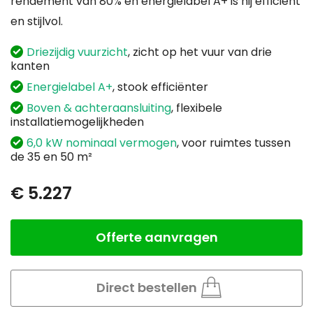
rendement van 80% en energielabel A+ is hij efficiënt
en stijlvol.
Driezijdig vuurzicht
, zicht op het vuur van drie
kanten
Energielabel A+
, stook efficiënter
Boven & achteraansluiting
, flexibele
installatiemogelijkheden
6,0 kW nominaal vermogen
, voor ruimtes tussen
de 35 en 50 m²
€ 5.227
Offerte aanvragen
Aantal
Direct bestellen