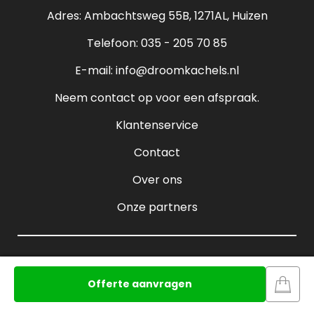
Verantwoord stoken
Adres: Ambachtsweg 55B, 1271AL, Huizen
Sfeerhaarden
Rendement houtkachel
Telefoon:
035 - 205 70 85
Pelletkachels
E-mail:
info@droomkachels.nl
Open haard
Neem contact op voor een afspraak.
Klantenservice
Contact
Over ons
Onze partners
Offerte aanvragen
Algemene voorwaarden