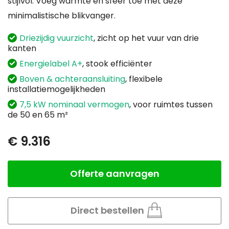
stijlvol. Voeg warmte en sfeer toe met deze
minimalistische blikvanger.
Driezijdig vuurzicht
, zicht op het vuur van drie
kanten
Energielabel A+
, stook efficiënter
Boven & achteraansluiting
, flexibele
installatiemogelijkheden
7,5 kW nominaal vermogen
, voor ruimtes tussen
de 50 en 65 m²
€ 9.316
Offerte aanvragen
Aantal
Direct bestellen