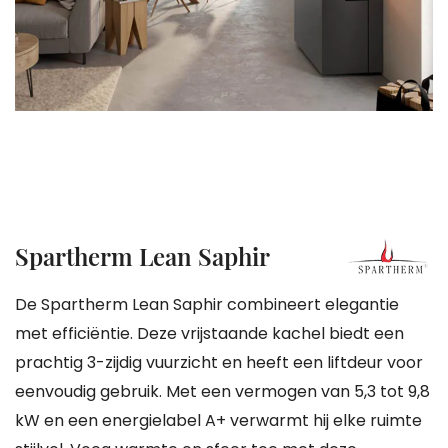
gallerij
Ga
Spartherm Lean Saphir
naar
het
De Spartherm Lean Saphir combineert elegantie
begin
met efficiëntie. Deze vrijstaande kachel biedt een
van
prachtig 3-zijdig vuurzicht en heeft een liftdeur voor
de
eenvoudig gebruik. Met een vermogen van 5,3 tot 9,8
afbeeldingen-
kW en een energielabel A+ verwarmt hij elke ruimte
gallerij