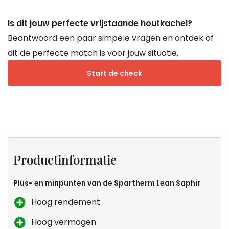
Is dit jouw perfecte vrijstaande houtkachel?
Beantwoord een paar simpele vragen en ontdek of
dit de perfecte match is voor jouw situatie.
Start de check
Productinformatie
Specificaties
Keurmerken
Zeker
van
weten
Productinformatie
Droomkachels
dat dit
de
Plus- en minpunten van de Spartherm Lean Saphir
kachel
Hoog rendement
voor
Hoog vermogen
jou is?