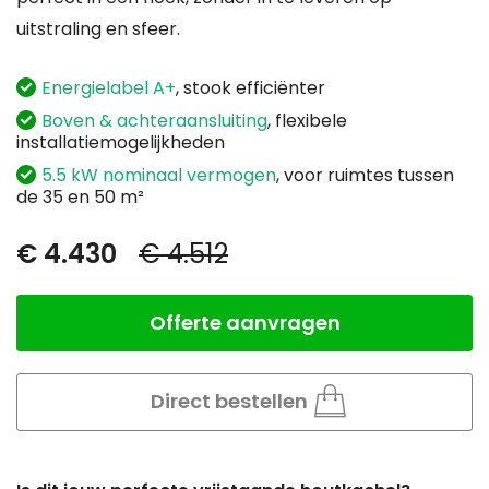
uitstraling en sfeer.
Energielabel A+
, stook efficiënter
Boven & achteraansluiting
, flexibele
installatiemogelijkheden
5.5 kW nominaal vermogen
, voor ruimtes tussen
de 35 en 50 m²
€ 4.430
€ 4.512
Special
Regular
Price
Price
Offerte aanvragen
Aantal
Direct bestellen