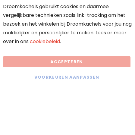
Droomkachels gebruikt cookies en daarmee
Over ons
vergelijkbare technieken zoals link-tracking om het
Onze partners
bezoek en het winkelen bij Droomkachels voor jou nog
makkelijker en persoonlijker te maken. Lees er meer
over in ons
cookiebeleid
.
Algemene voorwaarden
ACCEPTEREN
Droomkachels maakt gebruik van
cookies
VOORKEUREN AANPASSEN
KVK: 70636117
BTW: NL858402889B01
Offerte aanvragen