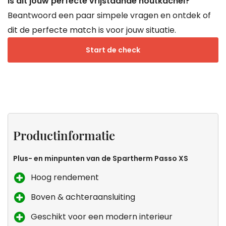
Is dit jouw perfecte vrijstaande houtkachel?
Beantwoord een paar simpele vragen en ontdek of
dit de perfecte match is voor jouw situatie.
Start de check
Productinformatie
Specificaties
Keurmerken
Zeker
van
weten
Productinformatie
Droomkachels
dat dit
de
Plus- en minpunten van de Spartherm Passo XS
kachel
Hoog rendement
voor
Boven & achteraansluiting
jou is?
Geschikt voor een modern interieur