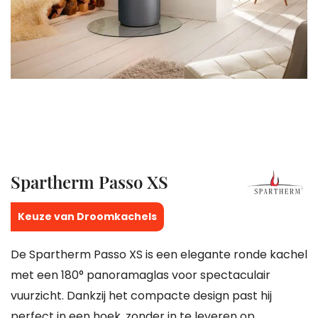
gallerij
Ga
Spartherm Passo XS
naar
het
Keuze van Droomkachels
begin
De Spartherm Passo XS is een elegante ronde kachel
van
met een 180° panoramaglas voor spectaculair
de
vuurzicht. Dankzij het compacte design past hij
afbeeldingen-
perfect in een hoek, zonder in te leveren op
gallerij