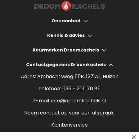
Ons aanbod
Houtkachels
Kennis & advies
Gashaarden
Hoeveel bespaart een houtkachel?
Keurmerken Droomkachels
Elektrische haarden
Wat kost een houtkachel?
Contactgegevens Droomkachels
Bio ethanol haarden
Verantwoord stoken
Adres: Ambachtsweg 55B, 1271AL, Huizen
Sfeerhaarden
Rendement houtkachel
Telefoon:
035 - 205 70 85
Pelletkachels
E-mail:
info@droomkachels.nl
Open haard
Neem contact op voor een afspraak.
Klantenservice
Contact