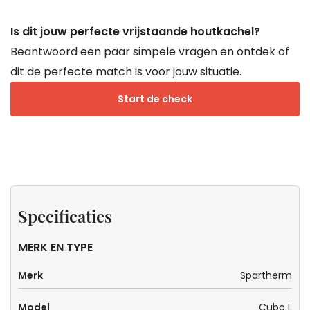
Is dit jouw perfecte vrijstaande houtkachel?
Beantwoord een paar simpele vragen en ontdek of
dit de perfecte match is voor jouw situatie.
Start de check
Specificaties
Keurmerken
Zeker
van
weten
Specificaties
Droomkachels
dat dit
de
MERK EN TYPE
kachel
Merk
Spartherm
voor
jou is?
Model
Cubo L