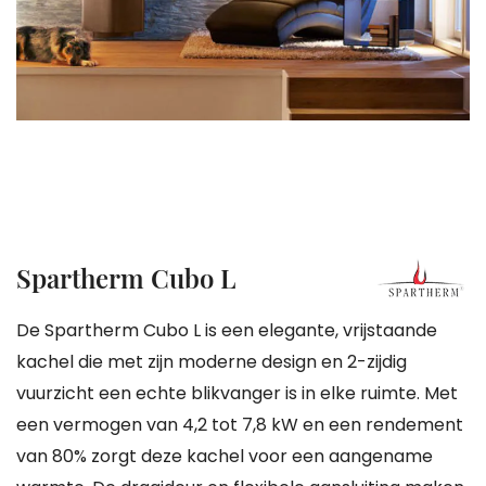
gallerij
Ga
Spartherm Cubo L
naar
het
De Spartherm Cubo L is een elegante, vrijstaande
begin
kachel die met zijn moderne design en 2-zijdig
van
vuurzicht een echte blikvanger is in elke ruimte. Met
de
een vermogen van 4,2 tot 7,8 kW en een rendement
afbeeldingen-
van 80% zorgt deze kachel voor een aangename
gallerij