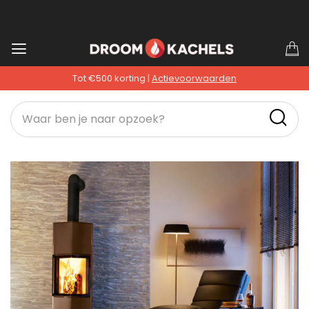
Ga
W
naar
Tot €500 korting |
Actievoorwaarden
de
inhoud
Ga
naar
het
einde
van
de
afbeeldingen-