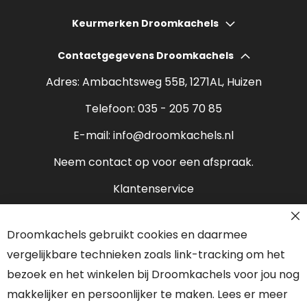
Gashaarden
Hoeveel bespaart een houtkachel?
Keurmerken Droomkachels
Elektrische haarden
Wat kost een houtkachel?
Contactgegevens Droomkachels
Bio ethanol haarden
Verantwoord stoken
Adres: Ambachtsweg 55B, 1271AL, Huizen
Sfeerhaarden
Rendement houtkachel
Telefoon:
035 - 205 70 85
Pelletkachels
E-mail:
info@droomkachels.nl
Open haard
Neem contact op voor een afspraak.
Klantenservice
Contact
Droomkachels gebruikt cookies en daarmee
Over ons
vergelijkbare technieken zoals link-tracking om het
Onze partners
bezoek en het winkelen bij Droomkachels voor jou nog
makkelijker en persoonlijker te maken. Lees er meer