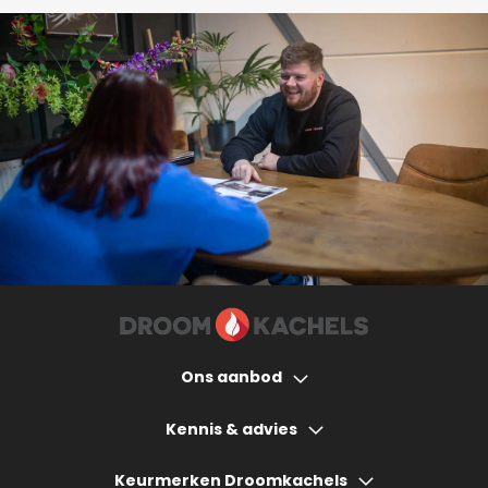
Ons aanbod
Houtkachels
Kennis & advies
Gashaarden
Hoeveel bespaart een houtkachel?
Keurmerken Droomkachels