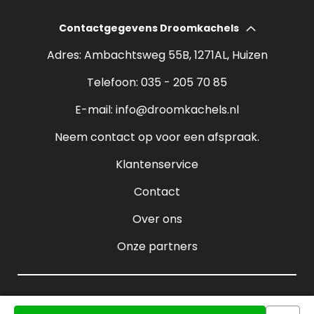
Elektrische haarden
Wat kost een houtkachel?
Contactgegevens Droomkachels
Bio ethanol haarden
Verantwoord stoken
Adres: Ambachtsweg 55B, 1271AL, Huizen
Sfeerhaarden
Rendement houtkachel
Telefoon:
035 - 205 70 85
Pelletkachels
E-mail:
info@droomkachels.nl
Open haard
Neem contact op voor een afspraak.
Klantenservice
Contact
Over ons
Onze partners