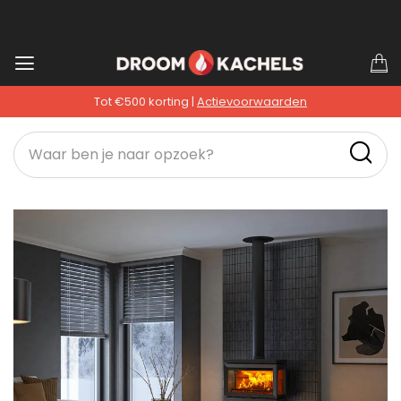
Ga
W
naar
Tot €500 korting |
Actievoorwaarden
de
inhoud
Ga
naar
het
einde
van
de
afbeeldingen-