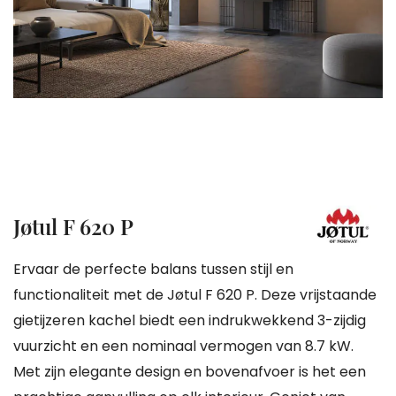
gallerij
Ga
Jøtul F 620 P
naar
het
Ervaar de perfecte balans tussen stijl en
begin
functionaliteit met de Jøtul F 620 P. Deze vrijstaande
van
gietijzeren kachel biedt een indrukwekkend 3-zijdig
de
vuurzicht en een nominaal vermogen van 8.7 kW.
afbeeldingen-
Met zijn elegante design en bovenafvoer is het een
gallerij