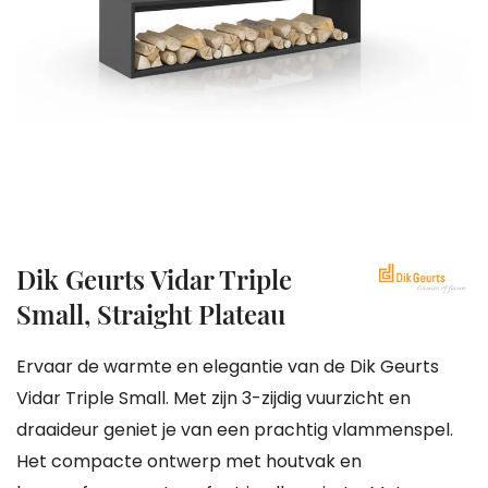
gallerij
Ga
Dik Geurts Vidar Triple
naar
Small, Straight Plateau
het
begin
Ervaar de warmte en elegantie van de Dik Geurts
van
Vidar Triple Small. Met zijn 3-zijdig vuurzicht en
de
draaideur geniet je van een prachtig vlammenspel.
afbeeldingen-
Het compacte ontwerp met houtvak en
gallerij