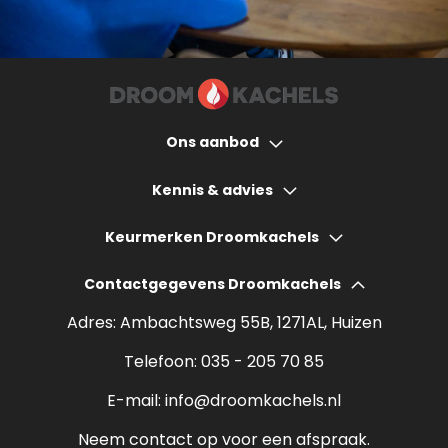
Ons aanbod
Houtkachels
Kennis & advies
Gashaarden
Hoeveel bespaart een houtkachel?
Keurmerken Droomkachels
Elektrische haarden
Wat kost een houtkachel?
Contactgegevens Droomkachels
Bio ethanol haarden
Verantwoord stoken
Adres: Ambachtsweg 55B, 1271AL, Huizen
Sfeerhaarden
Rendement houtkachel
Telefoon:
035 - 205 70 85
Pelletkachels
E-mail:
info@droomkachels.nl
Open haard
Neem contact op voor een afspraak.