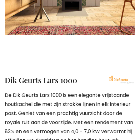
gallerij
Ga
Dik Geurts Lars 1000
naar
het
De Dik Geurts Lars 1000 is een elegante vrijstaande
begin
houtkachel die met zijn strakke lijnen in elk interieur
van
past. Geniet van een prachtig vuurzicht door de
de
royale ruit aan de voorzijde. Met een rendement van
afbeeldingen-
82% en een vermogen van 4,0 - 7,0 kW verwarmt hij
gallerij