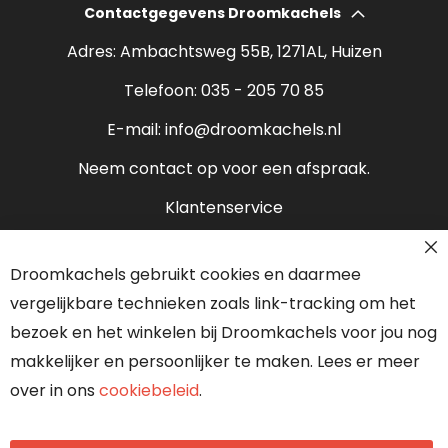
Contactgegevens Droomkachels
Bio ethanol haarden
Verantwoord stoken
Adres: Ambachtsweg 55B, 1271AL, Huizen
Sfeerhaarden
Rendement houtkachel
Telefoon:
035 - 205 70 85
Pelletkachels
E-mail:
info@droomkachels.nl
Open haard
Neem contact op voor een afspraak.
Klantenservice
Contact
Cl
Droomkachels gebruikt cookies en daarmee
Co
Over ons
Ba
vergelijkbare technieken zoals link-tracking om het
Onze partners
bezoek en het winkelen bij Droomkachels voor jou nog
makkelijker en persoonlijker te maken. Lees er meer
over in ons
cookiebeleid
.