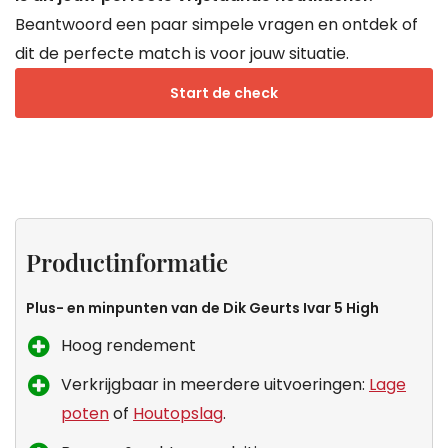
Beantwoord een paar simpele vragen en ontdek of
dit de perfecte match is voor jouw situatie.
Start de check
Projecten
Productinformatie
Specificaties
Het
Zeker
merk
weten
Productinformatie
Dik
dat dit
Geurts
de
Plus- en minpunten van de Dik Geurts Ivar 5 High
kachel
Hoog rendement
voor
Verkrijgbaar in meerdere uitvoeringen:
Lage
jou is?
poten
of
Houtopslag
.