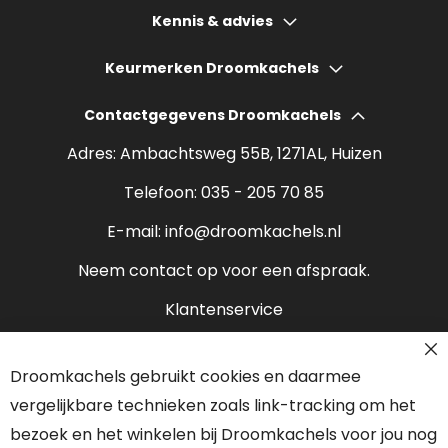
Houtkachels
Kennis & advies
Gashaarden
Hoeveel bespaart een houtkachel?
Keurmerken Droomkachels
Elektrische haarden
Wat kost een houtkachel?
Contactgegevens Droomkachels
Bio ethanol haarden
Verantwoord stoken
Adres: Ambachtsweg 55B, 1271AL, Huizen
Sfeerhaarden
Rendement houtkachel
Telefoon:
035 - 205 70 85
Pelletkachels
E-mail:
info@droomkachels.nl
Open haard
Neem contact op voor een afspraak.
Klantenservice
Contact
Droomkachels gebruikt cookies en daarmee
Over ons
vergelijkbare technieken zoals link-tracking om het
Onze partners
bezoek en het winkelen bij Droomkachels voor jou nog