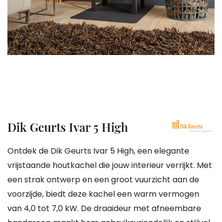
gallerij
Ga
Dik Geurts Ivar 5 High
naar
het
Ontdek de Dik Geurts Ivar 5 High, een elegante
begin
vrijstaande houtkachel die jouw interieur verrijkt. Met
van
een strak ontwerp en een groot vuurzicht aan de
de
voorzijde, biedt deze kachel een warm vermogen
afbeeldingen-
van 4,0 tot 7,0 kW. De draaideur met afneembare
gallerij