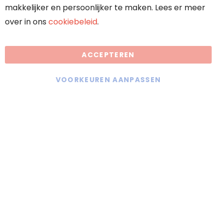
makkelijker en persoonlijker te maken. Lees er meer
over in ons
cookiebeleid
.
Algemene voorwaarden
ACCEPTEREN
Droomkachels maakt gebruik van
cookies
VOORKEUREN AANPASSEN
KVK: 70636117
BTW: NL858402889B01
Offerte aanvragen