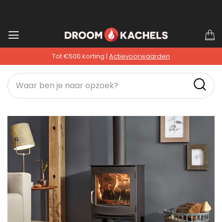
Ga
W
naar
Tot €500 korting |
Actievoorwaarden
de
inhoud
Ga
naar
het
einde
van
de
afbeeldingen-