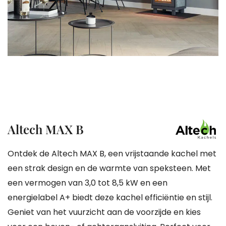
gallerij
Ga
Altech MAX B
naar
het
Ontdek de Altech MAX B, een vrijstaande kachel met
begin
een strak design en de warmte van speksteen. Met
van
een vermogen van 3,0 tot 8,5 kW en een
de
energielabel A+ biedt deze kachel efficiëntie en stijl.
afbeeldingen-
Geniet van het vuurzicht aan de voorzijde en kies
gallerij