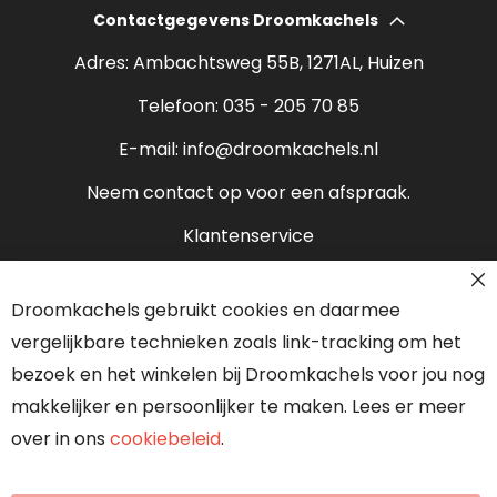
Wat kost een houtkachel?
Contactgegevens Droomkachels
Bio ethanol haarden
Verantwoord stoken
Adres: Ambachtsweg 55B, 1271AL, Huizen
Sfeerhaarden
Rendement houtkachel
Telefoon:
035 - 205 70 85
Pelletkachels
E-mail:
info@droomkachels.nl
Open haard
Neem contact op voor een afspraak.
Klantenservice
Contact
Droomkachels gebruikt cookies en daarmee
Over ons
vergelijkbare technieken zoals link-tracking om het
Onze partners
bezoek en het winkelen bij Droomkachels voor jou nog
makkelijker en persoonlijker te maken. Lees er meer
over in ons
cookiebeleid
.