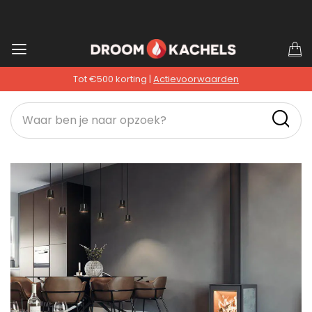
Ga
W
naar
Tot €500 korting |
Actievoorwaarden
de
inhoud
Ga
naar
het
einde
van
de
afbeeldingen-