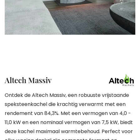
gallerij
Ga
Altech Massiv
naar
het
Ontdek de Altech Massiv, een robuuste vrijstaande
begin
speksteenkachel die krachtig verwarmt met een
van
rendement van 84,3%. Met een vermogen van 4,0 -
de
11,0 kW en een nominaal vermogen van 7,5 kW, biedt
afbeeldingen-
deze kachel maximaal warmtebehoud. Perfect voor
gallerij