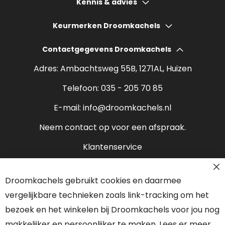
Kennis & advies
Gashaarden
Hoeveel bespaart een houtkachel?
Keurmerken Droomkachels
Elektrische haarden
Wat kost een houtkachel?
Contactgegevens Droomkachels
Bio ethanol haarden
Verantwoord stoken
Adres: Ambachtsweg 55B, 1271AL, Huizen
Sfeerhaarden
Rendement houtkachel
Telefoon:
035 - 205 70 85
Pelletkachels
E-mail:
info@droomkachels.nl
Open haard
Neem contact op voor een afspraak.
Klantenservice
Contact
Droomkachels gebruikt cookies en daarmee
Over ons
vergelijkbare technieken zoals link-tracking om het
Onze partners
bezoek en het winkelen bij Droomkachels voor jou nog
makkelijker en persoonlijker te maken. Lees er meer