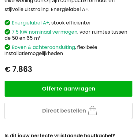
elke woning dankzij zijn compacte formaat en
stijlvolle uitstraling. Energielabel A+.
Energielabel A+
, stook efficiënter
7,5 kW nominaal vermogen
, voor ruimtes tussen
de 50 en 65 m²
Boven & achteraansluiting
, flexibele
installatiemogelijkheden
€ 7.863
Offerte aanvragen
Aantal
Direct bestellen
Is dit jouw perfecte vrijstaande houtkachel?