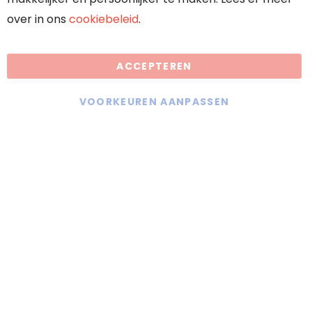
over in ons
cookiebeleid
.
Algemene voorwaarden
ACCEPTEREN
Droomkachels maakt gebruik van
cookies
VOORKEUREN AANPASSEN
KVK: 70636117
BTW: NL858402889B01
Offerte aanvragen