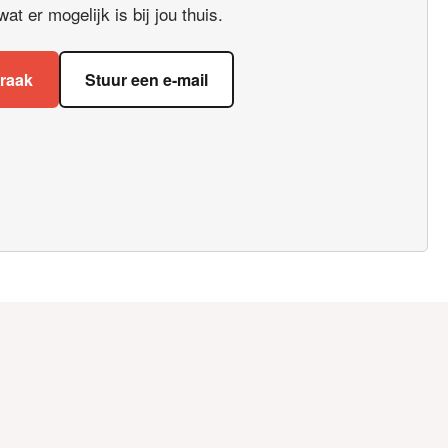
t er mogelijk is bij jou thuis.
praak
Stuur een e-mail