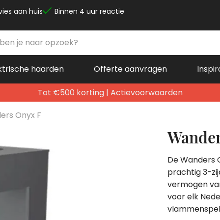
vies aan huis
Binnen 4 uur reactie
ktrische haarden
Offerte aanvragen
Inspir
Tot €500 korting |
Actievoorwaarden
ers Onyx F
Wander
De Wanders O
prachtig 3-zi
vermogen van 
voor elk Nede
vlammenspel 