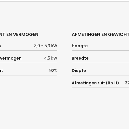
NT EN VERMOGEN
AFMETINGEN EN GEWICH
n
3,0 - 5,3 kW
Hoogte
 vermogen
4,5 kW
Breedte
nt
92%
Diepte
Afmetingen ruit (B x H)
3