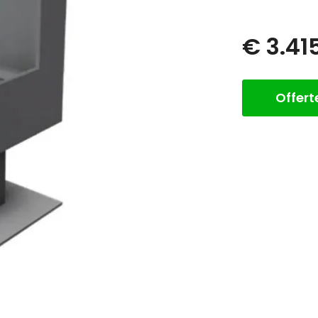
€ 3.41
Offer