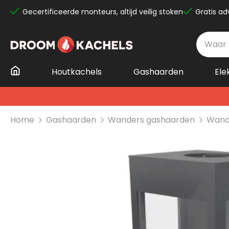
Gecertificeerde monteurs, altijd veilig stoken
Gratis ad
Ga
naar
de
inhoud
Houtkachels
Gashaarden
Ele
Home
Gashaarden
Wanders gashaarden
Wand
Ga
naar
het
einde
van
de
afbeeldingen-