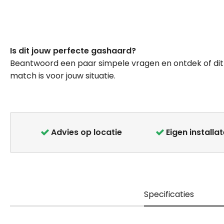
Ga
naar
Is dit jouw perfecte gashaard?
het
Beantwoord een paar simpele vragen en ontdek of dit
begin
match is voor jouw situatie.
van
de
afbeeldingen-
gallerij
Advies op locatie
Eigen installa
Specificaties