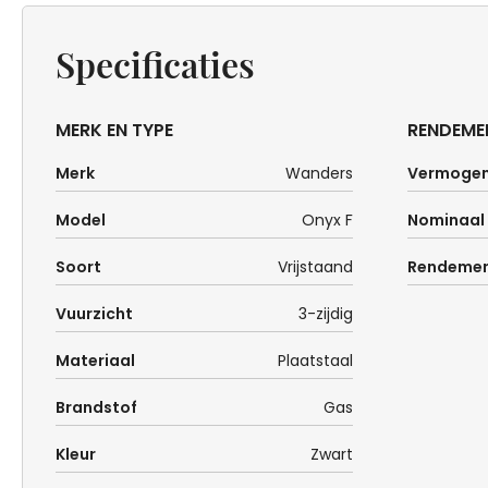
Specificaties
MERK EN TYPE
RENDEME
Merk
Wanders
Vermoge
Model
Onyx F
Nominaal
Soort
Vrijstaand
Rendeme
Vuurzicht
3-zijdig
Materiaal
Plaatstaal
Brandstof
Gas
Kleur
Zwart