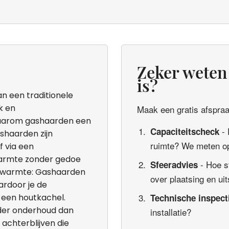
Zeker weten 
is?
n een traditionele
k en
Maak een gratis afspraak
 waarom gashaarden een
- 
Capaciteitscheck
ashaarden zijn
ruimte? We meten op
 via een
 warmte zonder gedoe
- Hoe s
Sfeeradvies
e warmte: Gashaarden
over plaatsing en uit
ardoor je de
 een houtkachel.
Technische inspect
der onderhoud dan
installatie?
 achterblijven die