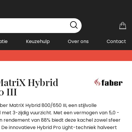
Wi
atie
Keuzehulp
Over ons
Contact
MatriX Hybrid
 III
er MatriX Hybrid 800/650 III, een stijlvolle
met 3-zijdig vuurzicht. Met een vermogen van 5,0 -
en rendement van 88% biedt deze kachel zowel sfeer
ie. De innovatieve Hybrid Pro Light-techniek halveert