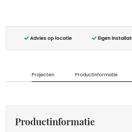
Ga
naar
het
Advies op locatie
Eigen installa
begin
van
de
afbeeldingen-
gallerij
Projecten
Productinformatie
Productinformatie