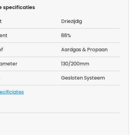
e specificaties
t
Driezijdig
ent
88%
of
Aardgas & Propaan
iameter
130/200mm
m
Gesloten Systeem
pecificiates