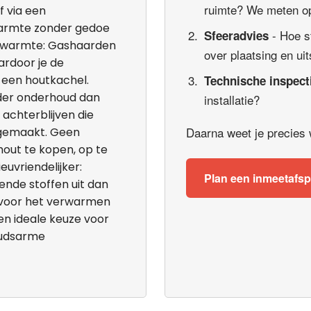
ruimte? We meten op
 via een
 warmte zonder gedoe
- Hoe s
Sfeeradvies
e warmte: Gashaarden
over plaatsing en uit
ardoor je de
 een houtkachel.
Technische inspect
der onderhoud dan
installatie?
 achterblijven die
Daarna weet je precies wa
ngemaakt. Geen
hout te kopen, op te
euvriendelijker:
Plan een inmeetafs
ende stoffen uit dan
n voor het verwarmen
en ideale keuze voor
oudsarme