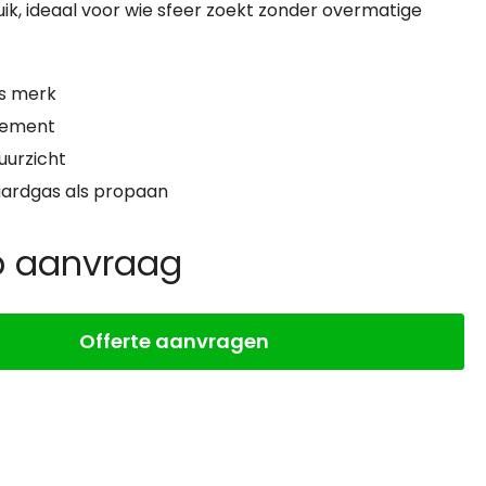
ik, ideaal voor wie sfeer zoekt zonder overmatige
s merk
dement
vuurzicht
aardgas als propaan
op aanvraag
Offerte aanvragen