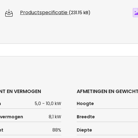
Productspecificatie
(231.15 kB)
NT EN VERMOGEN
AFMETINGEN EN GEWICH
n
5,0 - 10,0 kW
Hoogte
 vermogen
8,1 kW
Breedte
nt
88%
Diepte