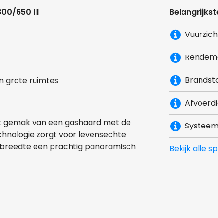
00/650 III
Belangrijkst
Vuurzich
Rendem
Brandst
n grote ruimtes
Afvoerd
et gemak van een gashaard met de
Systee
chnologie zorgt voor levensechte
e breedte een prachtig panoramisch
Bekijk alle s