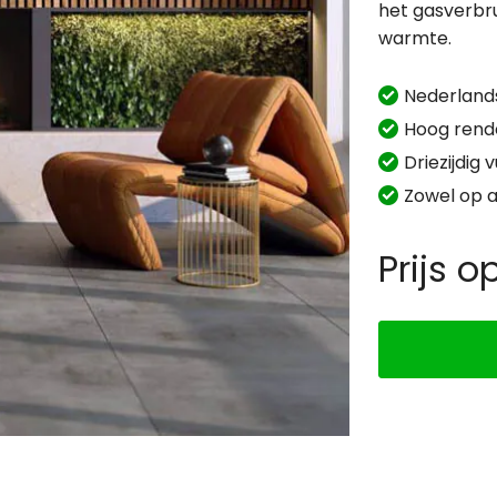
het gasverbru
warmte.
Nederland
Hoog ren
Driezijdig 
Zowel op 
Prijs 