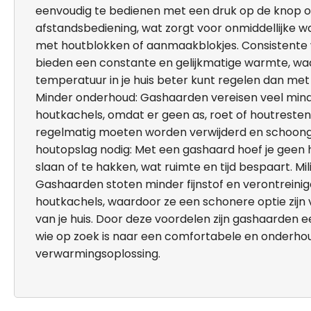
eenvoudig te bedienen met een druk op de knop of
afstandsbediening, wat zorgt voor onmiddellijke
met houtblokken of aanmaakblokjes. Consistent
bieden een constante en gelijkmatige warmte, wa
temperatuur in je huis beter kunt regelen dan met
Minder onderhoud: Gashaarden vereisen veel min
houtkachels, omdat er geen as, roet of houtresten
regelmatig moeten worden verwijderd en schoo
houtopslag nodig: Met een gashaard hoef je geen 
slaan of te hakken, wat ruimte en tijd bespaart. Mili
Gashaarden stoten minder fijnstof en verontreinig
houtkachels, waardoor ze een schonere optie zij
van je huis. Door deze voordelen zijn gashaarden e
wie op zoek is naar een comfortabele en onderh
verwarmingsoplossing.