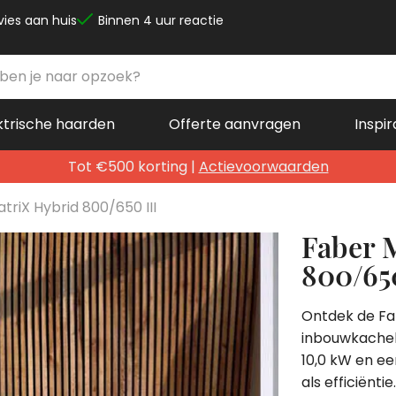
vies aan huis
Binnen 4 uur reactie
ktrische haarden
Offerte aanvragen
Inspir
Tot €500 korting |
Actievoorwaarden
triX Hybrid 800/650 III
Faber 
800/650
Ontdek de Fab
inbouwkachel 
10,0 kW en e
als efficiënt