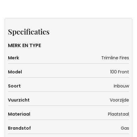
Specificaties
Stoken
Zeker
op
weten
Specificaties
propaan
dat dit
de
MERK EN TYPE
kachel
Merk
Trimline Fires
voor
jou is?
Model
100 Front
Soort
Inbouw
Vuurzicht
Voorzijde
Materiaal
Plaatstaal
Brandstof
Gas