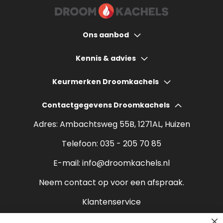
Ons aanbod
Houtkachels
Kennis & advies
Gashaarden
Hoeveel bespaart een houtkachel?
Keurmerken Droomkachels
Elektrische haarden
Wat kost een houtkachel?
Contactgegevens Droomkachels
Bio ethanol haarden
Verantwoord stoken
Adres: Ambachtsweg 55B, 1271AL, Huizen
Sfeerhaarden
Rendement houtkachel
Telefoon:
035 - 205 70 85
Pelletkachels
E-mail:
info@droomkachels.nl
Open haard
Neem contact op voor een afspraak.
Klantenservice
Contact