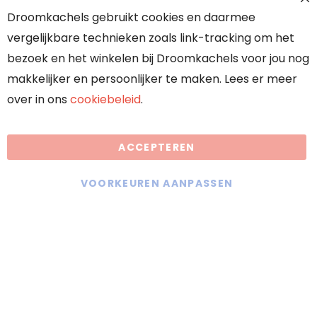
Droomkachels gebruikt cookies en daarmee
Over ons
vergelijkbare technieken zoals link-tracking om het
Onze partners
bezoek en het winkelen bij Droomkachels voor jou nog
makkelijker en persoonlijker te maken. Lees er meer
over in ons
cookiebeleid
.
Algemene voorwaarden
ACCEPTEREN
Droomkachels maakt gebruik van
cookies
VOORKEUREN AANPASSEN
KVK: 70636117
BTW: NL858402889B01
Offerte aanvragen