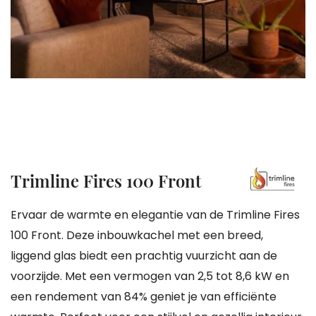
gallerij
Ga
Trimline Fires 100 Front
naar
het
Ervaar de warmte en elegantie van de Trimline Fires
begin
100 Front. Deze inbouwkachel met een breed,
van
liggend glas biedt een prachtig vuurzicht aan de
de
voorzijde. Met een vermogen van 2,5 tot 8,6 kW en
afbeeldingen-
een rendement van 84% geniet je van efficiënte
gallerij