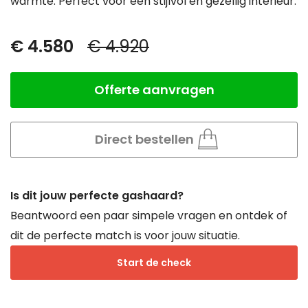
warmte. Perfect voor een stijlvol en gezellig interieur.
€ 4.580
€ 4.920
Special
Regular
Price
Price
Offerte aanvragen
Aantal
Direct bestellen
Is dit jouw perfecte gashaard?
Beantwoord een paar simpele vragen en ontdek of
dit de perfecte match is voor jouw situatie.
Start de check