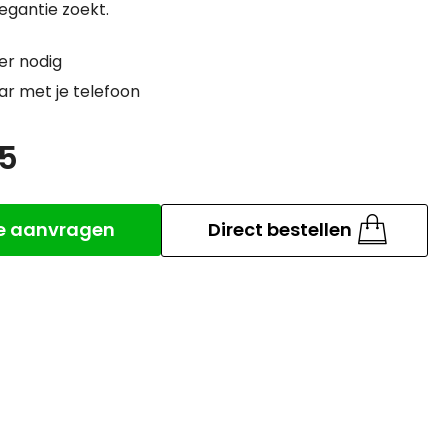
egantie zoekt.
er nodig
r met je telefoon
95
Aantal
te aanvragen
Direct bestellen