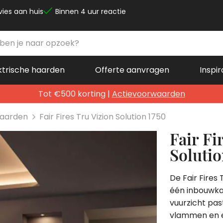
vies aan huis
Binnen 4 uur reactie
ktrische haarden
Offerte aanvragen
Inspir
Tot €500 korting |
Actievoorwaarden
 haarden
Fair Fires Tru Vizion Solution 1750
Fair Fi
Solutio
De Fair Fires 
één inbouwkac
vuurzicht past
vlammen en ee