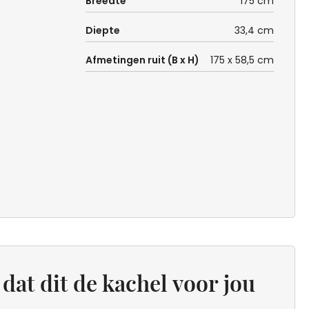
Breedte
175 cm
Diepte
33,4 cm
Afmetingen ruit (B x H)
175 x 58,5 cm
dat dit de kachel voor jou