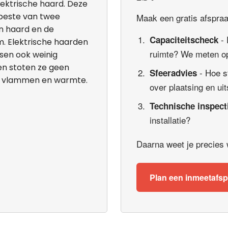
lektrische haard. Deze
 beste van twee
Maak een gratis afspraak
en haard en de
- 
Capaciteitscheck
. Elektrische haarden
ruimte? We meten op
isen ook weinig
 en stoten ze geen
- Hoe s
Sfeeradvies
de vlammen en warmte.
over plaatsing en uit
Technische inspect
installatie?
Daarna weet je precies wa
Plan een inmeetafs