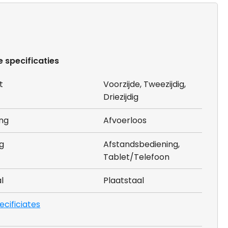
e specificaties
t
Voorzijde, Tweezijdig,
Driezijdig
ing
Afvoerloos
g
Afstandsbediening,
Tablet/Telefoon
l
Plaatstaal
pecificiates