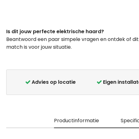
Ga
naar
Is dit jouw perfecte elektrische haard?
het
Beantwoord een paar simpele vragen en ontdek of dit
begin
match is voor jouw situatie.
van
de
afbeeldingen-
gallerij
Advies op locatie
Eigen installa
Productinformatie
Specifi