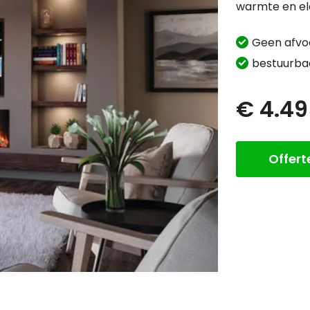
warmte en el
Geen afvo
bestuurbaa
€ 4.4
Offer