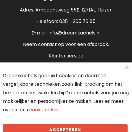
Bio ethanol haarden
Verantwoord stoken
Adres: Ambachtsweg 55B, 1271AL, Huizen
Sfeerhaarden
Rendement houtkachel
Telefoon:
035 - 205 70 85
Pelletkachels
E-mail:
info@droomkachels.nl
Open haard
Neem contact op voor een afspraak.
Klantenservice
Contact
Droomkachels gebruikt cookies en daarmee
Over ons
vergelijkbare technieken zoals link-tracking om het
Onze partners
bezoek en het winkelen bij Droomkachels voor jou nog
makkelijker en persoonlijker te maken. Lees er meer
over in ons
cookiebeleid
.
Algemene voorwaarden
ACCEPTEREN