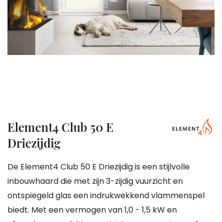
gallerij
Ga
Element4 Club 50 E
naar
Driezijdig
het
begin
De Element4 Club 50 E Driezijdig is een stijlvolle
van
inbouwhaard die met zijn 3-zijdig vuurzicht en
de
ontspiegeld glas een indrukwekkend vlammenspel
afbeeldingen-
biedt. Met een vermogen van 1,0 - 1,5 kW en
gallerij