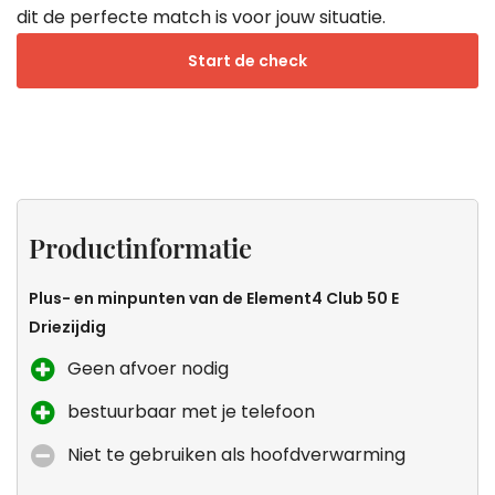
dit de perfecte match is voor jouw situatie.
Start de check
Productinformatie
Specificaties
Sfeer
Zeker
zonder
weten
Productinformatie
uitstoot
dat dit
de
Plus- en minpunten van de Element4 Club 50 E
kachel
Driezijdig
voor
Geen afvoer nodig
jou is?
bestuurbaar met je telefoon
Niet te gebruiken als hoofdverwarming