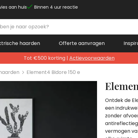
vies aan huis
Binnen 4 uur reactie
ktrische haarden
Offerte aanvragen
Inspir
Tot €500 korting |
Actievoorwaarden
 haarden
Element4 Bidore 150 e
Elemen
Ontdek de El
een indrukwek
zonder afvoer
antireflectie
vermogen van 