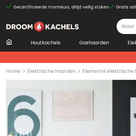
Gecertificeerde monteurs, altijd veilig stoken
Gratis ad
Ga
naar
de
inhoud
Houtkachels
Gashaarden
Ele
Home
Elektrische haarden
Element4 elektrische
Ga
naar
het
einde
van
de
afbeeldingen-