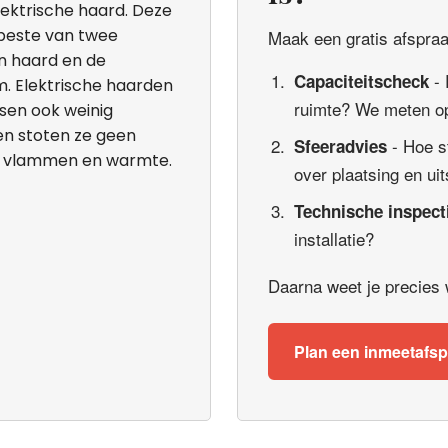
lektrische haard. Deze
 beste van twee
Maak een gratis afspraak
en haard en de
- 
Capaciteitscheck
. Elektrische haarden
ruimte? We meten op
isen ook weinig
 en stoten ze geen
- Hoe s
Sfeeradvies
de vlammen en warmte.
over plaatsing en uit
Technische inspect
installatie?
Daarna weet je precies wa
Plan een inmeetafs