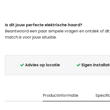
Ga
naar
Is dit jouw perfecte elektrische haard?
het
Beantwoord een paar simpele vragen en ontdek of dit
begin
match is voor jouw situatie.
van
de
afbeeldingen-
gallerij
Advies op locatie
Eigen installa
Productinformatie
Specifi