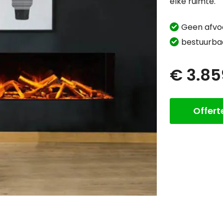
elke ruimte.
Geen afvo
bestuurbaa
€ 3.85
Offer