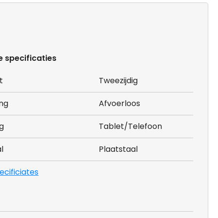
e specificaties
t
Tweezijdig
ing
Afvoerloos
g
Tablet/Telefoon
l
Plaatstaal
pecificiates