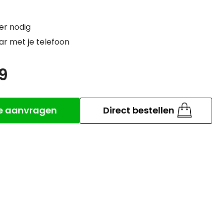
er nodig
r met je telefoon
9
Aantal
te aanvragen
Direct bestellen