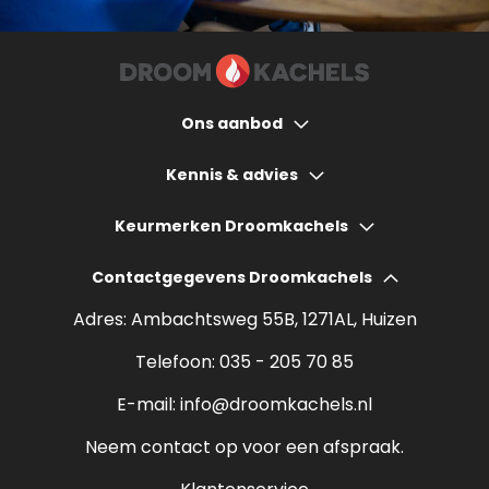
Ons aanbod
Houtkachels
Kennis & advies
Gashaarden
Hoeveel bespaart een houtkachel?
Keurmerken Droomkachels
Elektrische haarden
Wat kost een houtkachel?
Contactgegevens Droomkachels
Bio ethanol haarden
Verantwoord stoken
Adres: Ambachtsweg 55B, 1271AL, Huizen
Sfeerhaarden
Rendement houtkachel
Telefoon:
035 - 205 70 85
Pelletkachels
E-mail:
info@droomkachels.nl
Open haard
Neem contact op voor een afspraak.