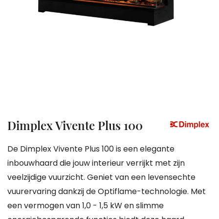
gallerij
Ga
Dimplex Vivente Plus 100
naar
het
De Dimplex Vivente Plus 100 is een elegante
begin
inbouwhaard die jouw interieur verrijkt met zijn
van
veelzijdige vuurzicht. Geniet van een levensechte
de
vuurervaring dankzij de Optiflame-technologie. Met
afbeeldingen-
een vermogen van 1,0 - 1,5 kW en slimme
gallerij