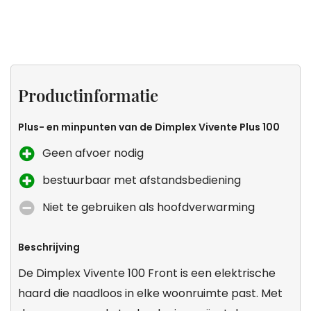
Productinformatie
Specificaties
Sfeer
Zeker
zonder
weten
Productinformatie
uitstoot
dat dit
de
Plus- en minpunten van de Dimplex Vivente Plus 100
kachel
Geen afvoer nodig
voor
bestuurbaar met afstandsbediening
jou is?
Niet te gebruiken als hoofdverwarming
Beschrijving
De Dimplex Vivente 100 Front is een elektrische
haard die naadloos in elke woonruimte past. Met