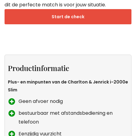
dit de perfecte match is voor jouw situatie.
Start de check
Productinformatie
Specificaties
Sfeer
Zeker
zonder
weten
Productinformatie
uitstoot
dat dit
de
Plus- en minpunten van de Charlton & Jenrick i-2000e
kachel
Slim
voor
Geen afvoer nodig
jou is?
bestuurbaar met afstandsbediening en
telefoon
Eenzijdig vuurzicht