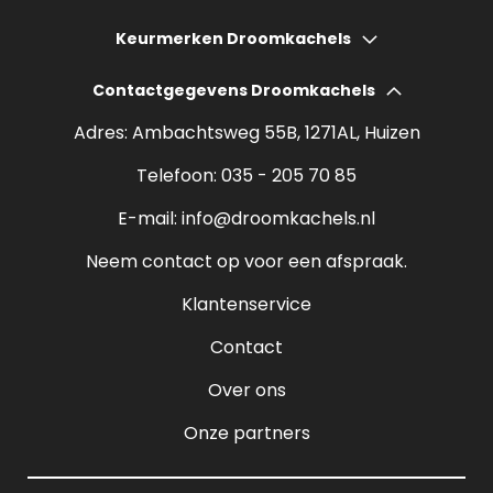
Gashaarden
Hoeveel bespaart een houtkachel?
Keurmerken Droomkachels
Elektrische haarden
Wat kost een houtkachel?
Contactgegevens Droomkachels
Bio ethanol haarden
Verantwoord stoken
Adres: Ambachtsweg 55B, 1271AL, Huizen
Sfeerhaarden
Rendement houtkachel
Telefoon:
035 - 205 70 85
Pelletkachels
E-mail:
info@droomkachels.nl
Open haard
Neem contact op voor een afspraak.
Klantenservice
Contact
Over ons
Onze partners