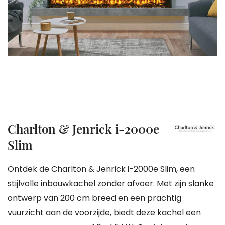
gallerij
Ga
Charlton & Jenrick i-2000e
naar
Slim
het
begin
Ontdek de Charlton & Jenrick i-2000e Slim, een
van
stijlvolle inbouwkachel zonder afvoer. Met zijn slanke
de
ontwerp van 200 cm breed en een prachtig
afbeeldingen-
vuurzicht aan de voorzijde, biedt deze kachel een
gallerij