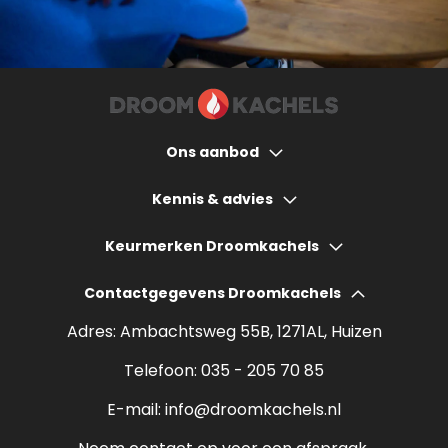
Ons aanbod
Houtkachels
Kennis & advies
Gashaarden
Hoeveel bespaart een houtkachel?
Keurmerken Droomkachels
Elektrische haarden
Wat kost een houtkachel?
Contactgegevens Droomkachels
Bio ethanol haarden
Verantwoord stoken
Adres: Ambachtsweg 55B, 1271AL, Huizen
Sfeerhaarden
Rendement houtkachel
Telefoon:
035 - 205 70 85
Pelletkachels
E-mail:
info@droomkachels.nl
Open haard