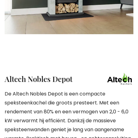
gallerij
Ga
Altech Nobles Depot
naar
het
De Altech Nobles Depot is een compacte
begin
speksteenkachel die groots presteert. Met een
van
rendement van 80% en een vermogen van 2,0 - 6,0
de
kW verwarmt hij efficiënt. Dankzij de massieve
afbeeldingen-
speksteenwanden geniet je lang van aangename
gallerij