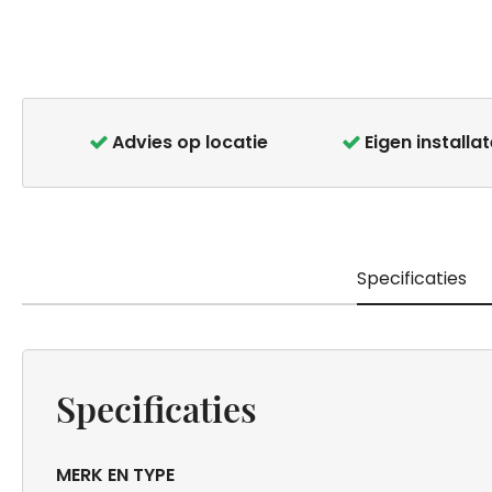
Ga
naar
het
Advies op locatie
Eigen installa
begin
van
de
afbeeldingen-
gallerij
Specificaties
Specificaties
MERK EN TYPE