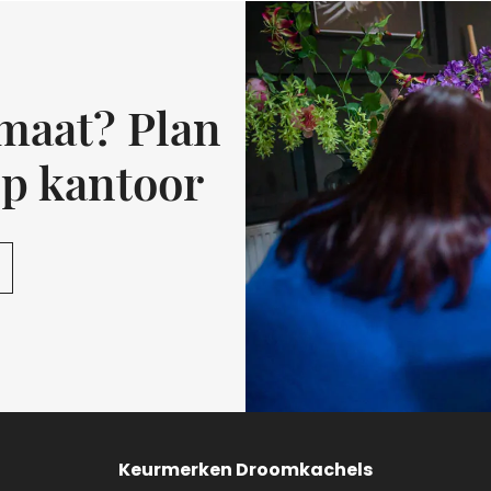
 maat? Plan
op kantoor
Keurmerken Droomkachels