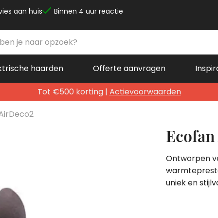
vies aan huis
Binnen 4 uur reactie
ktrische haarden
Offerte aanvragen
Inspir
Tot €500 korting |
Actievoorwaarden
AirDeco2
Ecofan
Ontworpen voo
warmteprestat
uniek en stij