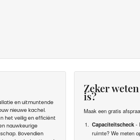
Zeker weten 
is?
allatie en uitmuntende
jouw nieuwe kachel.
Maak een gratis afspraak
 het veilig en efficiënt
- 
Capaciteitscheck
 en nauwkeurige
ruimte? We meten op
nschap. Bovendien