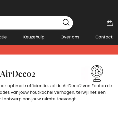
Wi
atie
Keuzehulp
Over ons
Contact
 AirDeco2
r optimale efficiëntie, zal de AirDeco2 van Ecofan de
ies van jouw houtkachel verhogen, terwijl het een
lvol ontwerp aan jouw ruimte toevoegt.