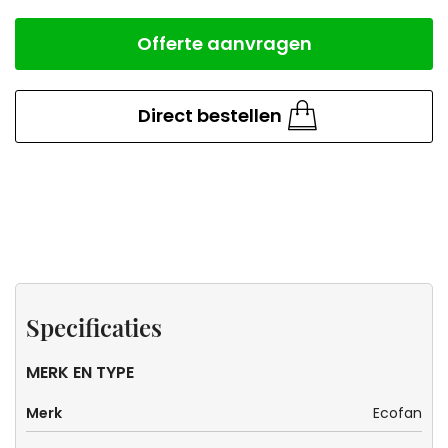
Offerte aanvragen
Aantal
Direct bestellen
Specificaties
Werkwijze
Zeker
weten
Specificaties
dat dit
de
MERK EN TYPE
kachel
Merk
Ecofan
voor