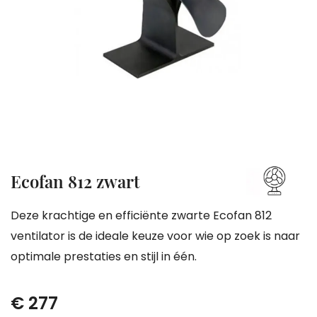
gallerij
Ga
Ecofan 812 zwart
naar
het
Deze krachtige en efficiënte zwarte Ecofan 812
begin
ventilator is de ideale keuze voor wie op zoek is naar
van
optimale prestaties en stijl in één.
de
afbeeldingen-
€ 277
gallerij