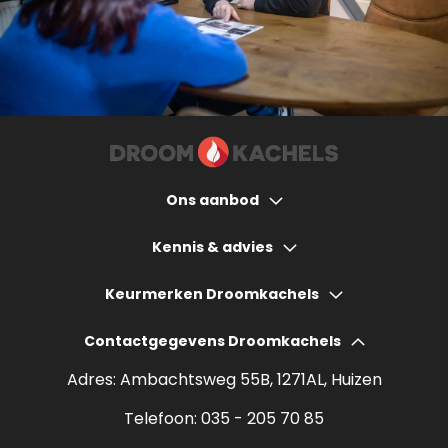
Ons aanbod
Houtkachels
Kennis & advies
Gashaarden
Hoeveel bespaart een houtkachel?
Keurmerken Droomkachels
Elektrische haarden
Wat kost een houtkachel?
Contactgegevens Droomkachels
Bio ethanol haarden
Verantwoord stoken
Adres: Ambachtsweg 55B, 1271AL, Huizen
Sfeerhaarden
Rendement houtkachel
Telefoon:
035 - 205 70 85
Pelletkachels