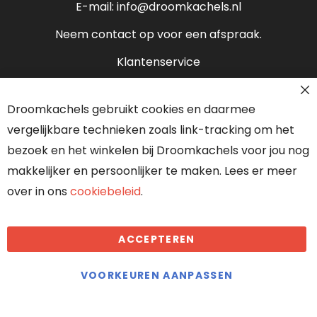
E-mail:
info@droomkachels.nl
Open haard
Neem contact op voor een afspraak.
Klantenservice
Contact
Cl
Droomkachels gebruikt cookies en daarmee
Co
Over ons
Ba
vergelijkbare technieken zoals link-tracking om het
Onze partners
bezoek en het winkelen bij Droomkachels voor jou nog
makkelijker en persoonlijker te maken. Lees er meer
over in ons
cookiebeleid
.
Algemene voorwaarden
ACCEPTEREN
Droomkachels maakt gebruik van
cookies
VOORKEUREN AANPASSEN
KVK: 70636117
BTW: NL858402889B01
Offerte aanvragen